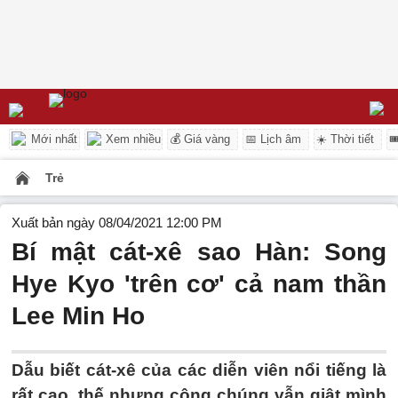
Mới nhất
Xem nhiều
💰 Giá vàng
📅 Lịch âm
☀️ Thời tiết

Trẻ
Xuất bản ngày 08/04/2021 12:00 PM
Bí mật cát-xê sao Hàn: Song
Hye Kyo 'trên cơ' cả nam thần
Lee Min Ho
Dẫu biết cát-xê của các diễn viên nổi tiếng là
rất cao, thế nhưng công chúng vẫn giật mình