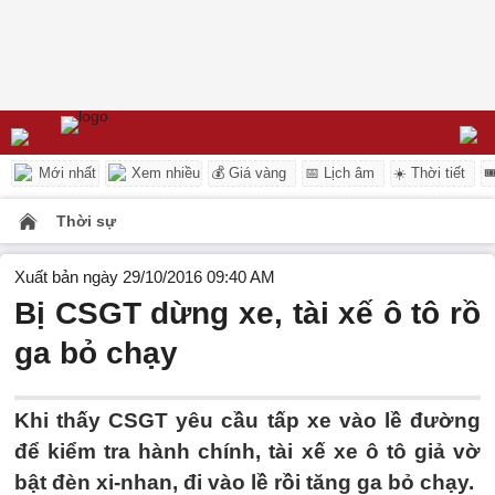
Mới nhất
Xem nhiều
💰 Giá vàng
📅 Lịch âm
☀️ Thời tiết

Thời sự
Xuất bản ngày 29/10/2016 09:40 AM
Bị CSGT dừng xe, tài xế ô tô rồ
ga bỏ chạy
Khi thấy CSGT yêu cầu tấp xe vào lề đường
để kiểm tra hành chính, tài xế xe ô tô giả vờ
bật đèn xi-nhan, đi vào lề rồi tăng ga bỏ chạy.