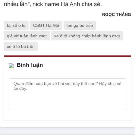
nhiều lần”, nick name Hà Anh chia sẻ.
NGỌC THẮNG
tài xế ô tô
CSGT Hà Nội
lên ga bỏ trốn
giả vờ tuân lệnh csgt
xe ô tô không chấp hành lệnh csgt
xe ô tô bỏ trốn
Bình luận