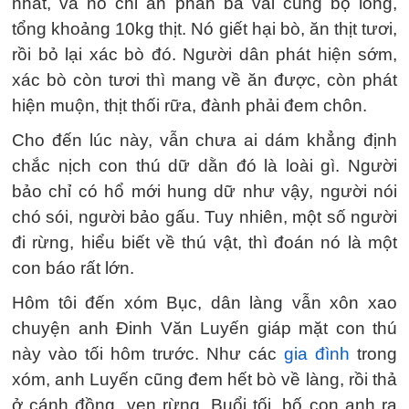
nhất, và nó chỉ ăn phần bả vai cùng bộ lòng,
tổng khoảng 10kg thịt. Nó giết hại bò, ăn thịt tươi,
rồi bỏ lại xác bò đó. Người dân phát hiện sớm,
xác bò còn tươi thì mang về ăn được, còn phát
hiện muộn, thịt thối rữa, đành phải đem chôn.
Cho đến lúc này, vẫn chưa ai dám khẳng định
chắc nịch con thú dữ dằn đó là loài gì. Người
bảo chỉ có hổ mới hung dữ như vậy, người nói
chó sói, người bảo gấu. Tuy nhiên, một số người
đi rừng, hiểu biết về thú vật, thì đoán nó là một
con báo rất lớn.
Hôm tôi đến xóm Bục, dân làng vẫn xôn xao
chuyện anh Đinh Văn Luyến giáp mặt con thú
này vào tối hôm trước. Như các
gia đình
trong
xóm, anh Luyến cũng đem hết bò về làng, rồi thả
ở cánh đồng, ven rừng. Buổi tối, bố con anh ra