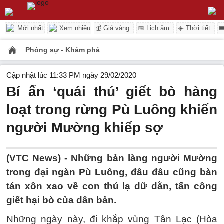
Mới nhất
Xem nhiều
💰 Giá vàng
📅 Lịch âm
☀️ Thời tiết

Phóng sự - Khám phá
Cập nhật lúc 11:33 PM ngày 29/02/2020
Bí ẩn ‘quái thú’ giết bò hàng
loạt trong rừng Pù Luông khiến
người Mường khiếp sợ
(VTC News) -
Những bản làng người Mường
trong đại ngàn Pù Luông, đâu đâu cũng bàn
tán xôn xao về con thú lạ dữ dằn, tấn công
giết hại bò của dân bản.
Những ngày này, đi khắp vùng Tân Lạc (Hòa