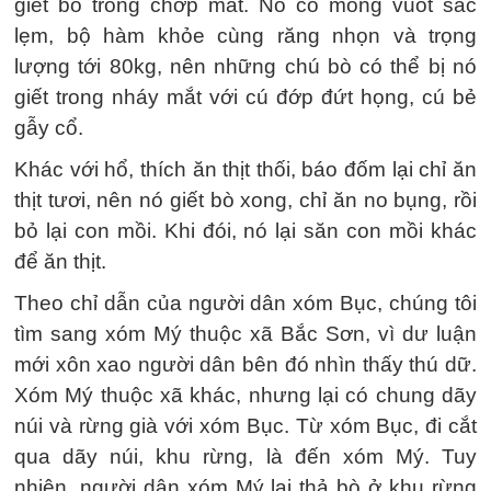
giết bò trong chớp mắt. Nó có móng vuốt sắc
lẹm, bộ hàm khỏe cùng răng nhọn và trọng
lượng tới 80kg, nên những chú bò có thể bị nó
giết trong nháy mắt với cú đớp đứt họng, cú bẻ
gẫy cổ.
Khác với hổ, thích ăn thịt thối, báo đốm lại chỉ ăn
thịt tươi, nên nó giết bò xong, chỉ ăn no bụng, rồi
bỏ lại con mồi. Khi đói, nó lại săn con mồi khác
để ăn thịt.
Theo chỉ dẫn của người dân xóm Bục, chúng tôi
tìm sang xóm Mý thuộc xã Bắc Sơn, vì dư luận
mới xôn xao người dân bên đó nhìn thấy thú dữ.
Xóm Mý thuộc xã khác, nhưng lại có chung dãy
núi và rừng già với xóm Bục. Từ xóm Bục, đi cắt
qua dãy núi, khu rừng, là đến xóm Mý. Tuy
nhiên, người dân xóm Mý lại thả bò ở khu rừng