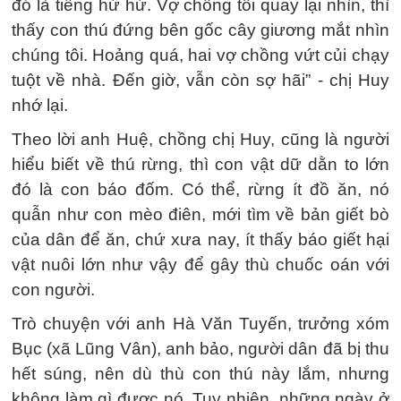
đó là tiếng hừ hừ. Vợ chồng tôi quay lại nhìn, thì
thấy con thú đứng bên gốc cây giương mắt nhìn
chúng tôi. Hoảng quá, hai vợ chồng vứt củi chạy
tuột về nhà. Đến giờ, vẫn còn sợ hãi” - chị Huy
nhớ lại.
Theo lời anh Huệ, chồng chị Huy, cũng là người
hiểu biết về thú rừng, thì con vật dữ dằn to lớn
đó là con báo đốm. Có thể, rừng ít đồ ăn, nó
quẫn như con mèo điên, mới tìm về bản giết bò
của dân để ăn, chứ xưa nay, ít thấy báo giết hại
vật nuôi lớn như vậy để gây thù chuốc oán với
con người.
Trò chuyện với anh Hà Văn Tuyến, trưởng xóm
Bục (xã Lũng Vân), anh bảo, người dân đã bị thu
hết súng, nên dù thù con thú này lắm, nhưng
không làm gì được nó. Tuy nhiên, những ngày ở