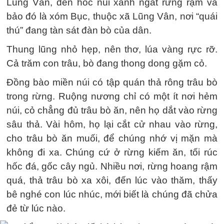
Lũng Vân, đến hốc núi xanh ngắt rừng rậm và
bảo đó là xóm Bục, thuộc xã Lũng Vân, nơi “quái
thú” đang tàn sát đàn bò của dân.
Thung lũng nhỏ hẹp, nên thơ, lúa vàng rực rỡ.
Cả trăm con trâu, bò đang thong dong gặm cỏ.
Đồng bào miền núi có tập quán thả rông trâu bò
trong rừng. Ruộng nương chỉ có một ít nơi hẻm
núi, cỏ chẳng đủ trâu bò ăn, nên họ dắt vào rừng
sâu thả. Vài hôm, họ lại cắt cử nhau vào rừng,
cho trâu bò ăn muối, để chúng nhớ vị mặn mà
không đi xa. Chúng cứ ở rừng kiếm ăn, tối rúc
hốc đá, gốc cây ngủ. Nhiều nơi, rừng hoang rậm
quá, thả trâu bò xa xôi, đến lúc vào thăm, thấy
bê nghé con lúc nhúc, mới biết là chúng đã chửa
đẻ từ lúc nào.