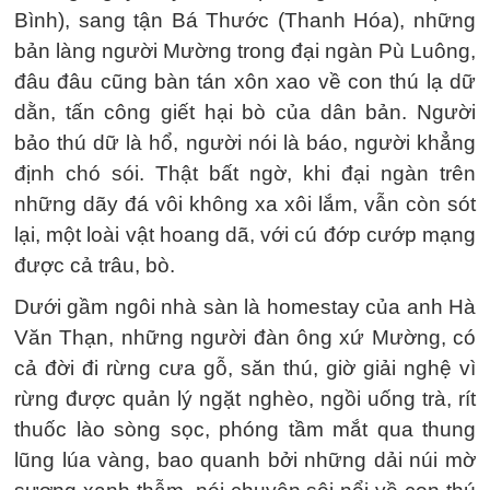
Bình), sang tận Bá Thước (Thanh Hóa), những
bản làng người Mường trong đại ngàn Pù Luông,
đâu đâu cũng bàn tán xôn xao về con thú lạ dữ
dằn, tấn công giết hại bò của dân bản. Người
bảo thú dữ là hổ, người nói là báo, người khẳng
định chó sói. Thật bất ngờ, khi đại ngàn trên
những dãy đá vôi không xa xôi lắm, vẫn còn sót
lại, một loài vật hoang dã, với cú đớp cướp mạng
được cả trâu, bò.
Dưới gầm ngôi nhà sàn là homestay của anh Hà
Văn Thạn, những người đàn ông xứ Mường, có
cả đời đi rừng cưa gỗ, săn thú, giờ giải nghệ vì
rừng được quản lý ngặt nghèo, ngồi uống trà, rít
thuốc lào sòng sọc, phóng tầm mắt qua thung
lũng lúa vàng, bao quanh bởi những dải núi mờ