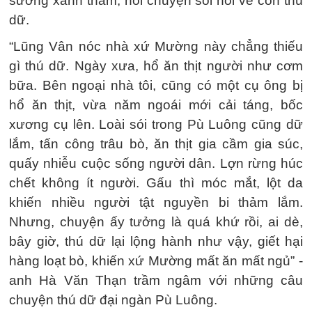
sương xanh thẫm, nói chuyện sôi nổi về con thú
dữ.
“Lũng Vân nóc nhà xứ Mường này chẳng thiếu
gì thú dữ. Ngày xưa, hổ ăn thịt người như cơm
bữa. Bên ngoại nhà tôi, cũng có một cụ ông bị
hổ ăn thịt, vừa năm ngoái mới cải táng, bốc
xương cụ lên. Loài sói trong Pù Luông cũng dữ
lắm, tấn công trâu bò, ăn thịt gia cầm gia súc,
quấy nhiễu cuộc sống người dân. Lợn rừng húc
chết không ít người. Gấu thì móc mắt, lột da
khiến nhiều người tật nguyền bi thảm lắm.
Nhưng, chuyện ấy tưởng là quá khứ rồi, ai dè,
bây giờ, thú dữ lại lộng hành như vậy, giết hại
hàng loạt bò, khiến xứ Mường mất ăn mất ngủ” -
anh Hà Văn Thạn trầm ngâm với những câu
chuyện thú dữ đại ngàn Pù Luông.