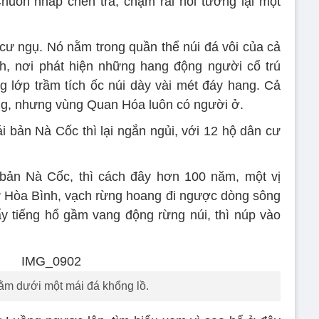
huôn nhấp chén trà, chậm rãi hồi tưởng lại một
ư ngụ. Nó nằm trong quần thể núi đá vôi của cả
h, nơi phát hiện những hang động người cổ trú
 lớp trầm tích ốc núi dày vài mét đáy hang. Cả
ng, nhưng vùng Quan Hóa luôn có người ở.
i bản Nà Cốc thì lại ngắn ngủi, với 12 hộ dân cư
 bản Nà Cốc, thì cách đây hơn 100 năm, một vị
ừ Hòa Bình, vạch rừng hoang đi ngược dòng sông
y tiếng hổ gầm vang động rừng núi, thì núp vào
m dưới một mái đá khổng lồ.