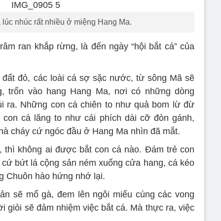
á lúc nhúc rất nhiều ở miệng Hang Ma.
râm ran khắp rừng, là đến ngày “hội bắt cá” của
t đất đỏ, các loài cá sợ sặc nước, từ sông Mã sẽ
g, trốn vào hang Hang Ma, nơi có những dòng
úi ra. Những con cá chiên to như quả bom lừ đừ
con cá lăng to như cái phích dài cỡ đòn gánh,
nhà cháy cứ ngóc đầu ở Hang Ma nhìn đã mắt.
 thì không ai được bắt con cá nào. Đám trẻ con
, cứ bứt lá cộng sản ném xuống cửa hang, cá kéo
ng Chuôn hào hứng nhớ lại.
bản sẽ mổ gà, đem lên ngôi miếu cúng các vong
ời giỏi sẽ đảm nhiệm việc bắt cá. Mà thực ra, việc