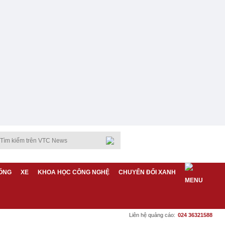
ỐNG
XE
KHOA HỌC CÔNG NGHỆ
CHUYỂN ĐỔI XANH
Liên hệ quảng cáo:
024 36321588