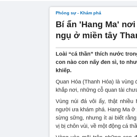
Phóng sự - Khám phá
Bí ẩn 'Hang Ma' nơi
ngụ ở miền tây Th
Loài “cá thần” thích nước tron
con nào con nấy đen sì, to như
khiếp.
Quan Hóa (Thanh Hóa) là vùng đấ
khắp nơi, những cỗ quan tài chưa 
Vùng núi đá vôi ấy, thật nhiều
người ưa khám phá. Hang Ma ở x
sừng sững, nhưng ít ai biết rằng
vị bị chôn vùi, về một động cá th