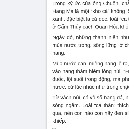
Trong ký ức của ông Chuôn, chẳ
Hang Ma là một “kho cá” khổng lồ
xanh, đặc biệt là cá dóc, loài “c
ở Cẩm Thủy cách Quan Hóa khô
Ngày đó, những thanh niên như
mùa nước trong, sông lững lờ c
hang.
Mùa nước cạn, miệng hang lộ ra,
vào hang thám hiểm lòng núi. “H
đuốc, lội suối trong động, mà ph
nước, cứ lúc nhúc như trong chậ
Từ vách núi, có vô số hang đá, 
sông ngầm. Loài “cá thần” thíc
qua, nên con nào con nấy đen sì,
khiếp.