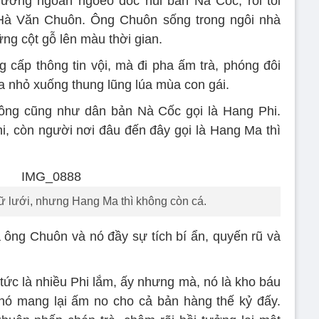
ường ngoằn ngoèo dốc núi bản Nà Cốc, rồi tôi
Hà Văn Chuôn. Ông Chuôn sống trong ngôi nhà
ng cột gỗ lên màu thời gian.
cấp thông tin vội, mà đi pha ấm trà, phóng đôi
 nhỏ xuống thung lũng lúa mùa con gái.
n ông cũng như dân bản Nà Cốc gọi là Hang Phi.
, còn người nơi đâu đến đây gọi là Hang Ma thì
 lưới, nhưng Hang Ma thì không còn cá.
 ông Chuôn và nó đầy sự tích bí ẩn, quyến rũ và
 tức là nhiều Phi lắm, ấy nhưng mà, nó là kho báu
 nó mang lại ấm no cho cả bản hàng thế kỷ đấy.