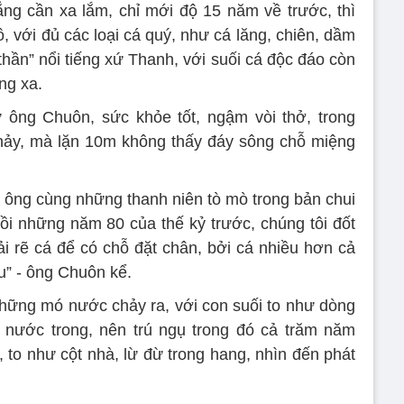
ng cần xa lắm, chỉ mới độ 15 năm về trước, thì
, với đủ các loại cá quý, như cá lăng, chiên, dầm
á thần” nổi tiếng xứ Thanh, với suối cá độc đáo còn
ng xa.
 ông Chuôn, sức khỏe tốt, ngậm vòi thở, trong
hảy, mà lặn 10m không thấy đáy sông chỗ miệng
 ông cùng những thanh niên tò mò trong bản chui
ồi những năm 80 của thế kỷ trước, chúng tôi đốt
ải rẽ cá để có chỗ đặt chân, bởi cá nhiều hơn cả
u” - ông Chuôn kể.
những mó nước chảy ra, với con suối to như dòng
h nước trong, nên trú ngụ trong đó cả trăm năm
 to như cột nhà, lừ đừ trong hang, nhìn đến phát