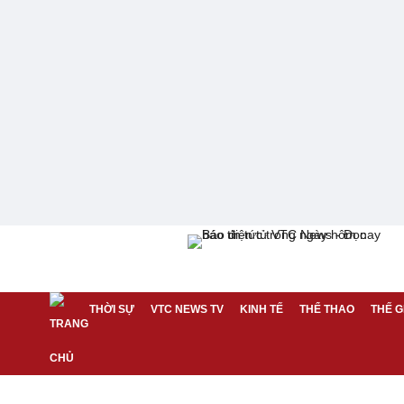
THỜI SỰ
VTC NEWS TV
KINH TẾ
THỂ THAO
THẾ G