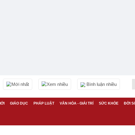
Mới nhất
Xem nhiều
Bình luận nhiều
IỚI
GIÁO DỤC
PHÁP LUẬT
VĂN HÓA - GIẢI TRÍ
SỨC KHỎE
ĐỜI S