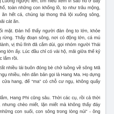
 Luồng ngược lên, tìm hiểu xem vì sao hổ ở đây
 hổ, toàn những con khổng lồ, to như trâu mộng,
n hết cá, chúng lại thong thả lội xuống sông,
ãi cát ăn.
ối mặt. Đàn hổ thấy người đàn ông to lớn, khỏe
ong rừng. Thấy đoạn sông, nơi có động lớn, cá mú
 lành, vị thủ lĩnh đã cắm dùi, gọi nhóm người Thái
ng lớn ấy. Lúc đầu chỉ có vài hộ, mãi giữa thế kỷ
 lắm rồi.
Rất nhiều lái buôn đóng bè chở luồng về sông Mã
 ngụ nhiều, nên dân bản gọi là Hang Ma. Họ dựng
n cửa hang, để “ma” có chỗ cư ngụ, không quấy
ắm, Hang Phi cũng sâu. Thời các cụ, rồi cả thời
, nhưng chèo miết, lặn miết mà không thấy đáy
những con suối, con sông trong lòng núi” - ông