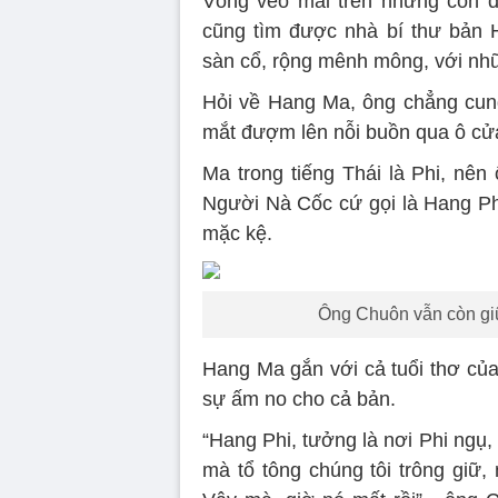
Vòng vèo mãi trên những con đ
cũng tìm được nhà bí thư bản 
sàn cổ, rộng mênh mông, với nhữ
Hỏi về Hang Ma, ông chẳng cung 
mắt đượm lên nỗi buồn qua ô cửa
Ma trong tiếng Thái là Phi, nê
Người Nà Cốc cứ gọi là Hang Phi
mặc kệ.
Ông Chuôn vẫn còn giữ
Hang Ma gắn với cả tuổi thơ của
sự ấm no cho cả bản.
“Hang Phi, tưởng là nơi Phi ngụ,
mà tổ tông chúng tôi trông giữ,