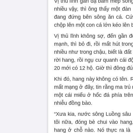
Vị thủ lĩnh gan dạ bám mép sông
nhiều vậy, thì ông thấy một đàn
đang đứng bên sông ăn cá. Cứ ă
chộp lên một con cá lớn kéo lên b
Vị thủ lĩnh không sợ, đến gần đ
mạnh, thì bỏ đi, rồi mất hút tr
nhiều như trong chậu, biết là đất
rời hang, rồi ngụ cư quanh cái độ
20 mới có 12 hộ. Giờ thì đông đúc
Khi đó, hang này không có tên. 
mất mạng ở đây, tin rằng ma trú
một cái miếu ở hốc đá phía trê
nhiễu đồng bào.
“Xưa kia, nước sông Luồng sâu l
tôi nữa, đóng bè chui vào hang
hang ở chỗ nào. Nó thực ra là 