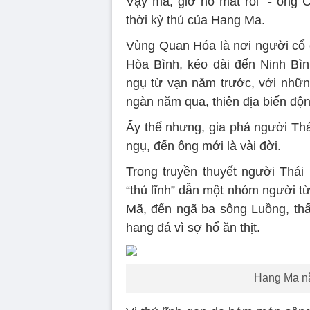
Vậy mà, giờ nó mất rồi” - ông C
thời kỳ thú của Hang Ma.
Vùng Quan Hóa là nơi người cổ c
Hòa Bình, kéo dài đến Ninh Bìn
ngụ từ vạn năm trước, với những
ngàn năm qua, thiên địa biến độ
Ấy thế nhưng, gia phả người Thá
ngụ, đến ông mới là vài đời.
Trong truyền thuyết người Thái
“thủ lĩnh” dẫn một nhóm người t
Mã, đến ngã ba sông Luồng, thấ
hang đá vì sợ hổ ăn thịt.
Hang Ma nằ