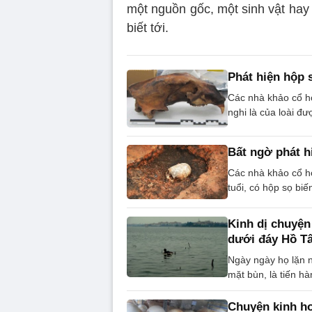
một nguồn gốc, một sinh vật ha
biết tới.
Phát hiện hộp s
Các nhà khảo cổ họ
nghi là của loài đư
Bất ngờ phát hi
Các nhà khảo cổ họ
tuổi, có hộp sọ bi
Kinh dị chuyện
dưới đáy Hồ T
Ngày ngày họ lặn n
mặt bùn, là tiến hà
Chuyện kinh h