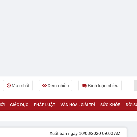
Mới nhất
Xem nhiều
Bình luận nhiều
IỚI
GIÁO DỤC
PHÁP LUẬT
VĂN HÓA - GIẢI TRÍ
SỨC KHỎE
ĐỜI S
Xuất bản ngày 10/03/2020 09:00 AM