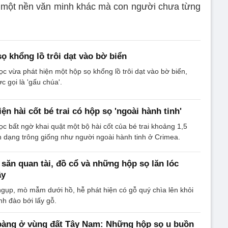
y một nền văn minh khác mà con người chưa từng
ọ khổng lồ trôi dạt vào bờ biển
c vừa phát hiện một hộp sọ khổng lồ trôi dạt vào bờ biển,
ợc gọi là 'gấu chúa'.
ện hài cốt bé trai có hộp sọ 'ngoài hành tinh'
c bất ngờ khai quật một bộ hài cốt của bé trai khoảng 1,5
ến dạng trông giống như người ngoài hành tinh ở Crimea.
 săn quan tài, đồ cổ và những hộp sọ lăn lóc
ây
gụp, mò mẫm dưới hồ, hễ phát hiện có gỗ quý chìa lên khỏi
nh đào bới lấy gỗ.
oàng ở vùng đất Tây Nam: Những hộp sọ u buồn