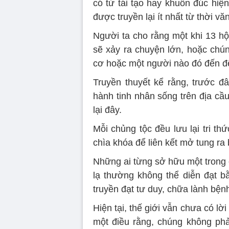
có từ tái tạo hay khuôn đúc hiện
được truyền lại ít nhất từ thời v
Người ta cho rằng một khi 13 hộp
sẽ xảy ra chuyện lớn, hoặc chún
cơ hoặc một người nào đó đến đ
Truyền thuyết kể rằng, trước đâ
hành tinh nhân sống trên địa cầ
lại đây.
Mỗi chủng tộc đều lưu lại tri t
chìa khóa để liên kết mở tung ra 
Những ai từng sở hữu một trong 
lạ thường không thể diễn đạt bằ
truyền đạt tư duy, chữa lành bện
Hiện tại, thế giới vẫn chưa có lời
một điều rằng, chúng không phả