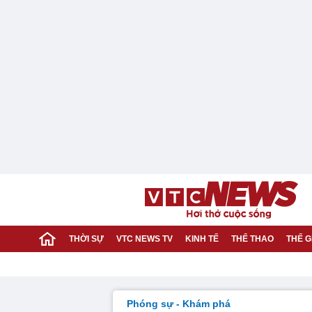
THỜI SỰ
VTC NEWS TV
KINH TẾ
THỂ THAO
THẾ G
Phóng sự - Khám phá