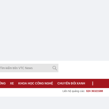
ỐNG
XE
KHOA HỌC CÔNG NGHỆ
CHUYỂN ĐỔI XANH
Liên hệ quảng cáo:
024 36321588