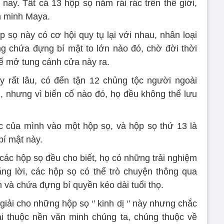
 nay. Tất cả 13 hộp sọ nằm rải rác trên thế giới,
ăn minh Maya.
 sọ này có cơ hội quy tụ lại với nhau, nhân loại
g chứa đựng bí mật to lớn nào đó, chờ đời thời
ể mở tung cánh cửa này ra.
y rất lâu, có đến tận 12 chủng tộc người ngoài
u, nhưng vì biến cố nào đó, họ đều không thể lưu
hức của mình vào một hộp sọ, và hộp sọ thứ 13 là
bí mật này.
các hộp sọ đều cho biết, họ có những trải nghiệm
ng lời, các hộp sọ có thể trò chuyện thông qua
h và chứa đựng bí quyền kéo dài tuổi thọ.
 giải cho những hộp sọ ‘’ kinh dị ‘’ này nhưng chắc
i thuộc nền văn minh chúng ta, chúng thuộc về