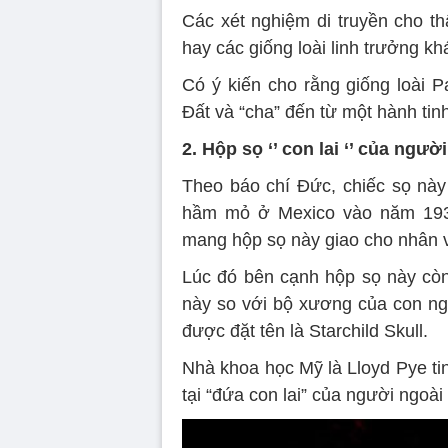
Các xét nghiệm di truyền cho t
hay các giống loài linh trưởng k
Có ý kiến cho rằng giống loài Pa
Đất và “cha” đến từ một hành tinh
2. Hộp sọ ‘’ con lai ‘’ của ngư
Theo báo chí Đức, chiếc sọ này
hầm mỏ ở Mexico vào năm 193
mang hộp sọ này giao cho nhân v
Lúc đó bên cạnh hộp sọ này cò
này so với bộ xương của con ng
được đặt tên là Starchild Skull.
Nhà khoa học Mỹ là Lloyd Pye ti
tại “đứa con lai” của người ngoài