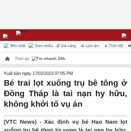
Mới nhất
Xem nhiều
💰 Giá vàng
📅 Lịch âm
☀️ Thời tiết

Thời sự
Tin nhanh 24h
Xuất bản ngày 17/02/2023 07:05 PM
Bé trai lọt xuống trụ bê tông ở
Đồng Tháp là tai nạn hy hữu,
không khởi tố vụ án
(VTC News) -
Xác định vụ bé Hạo Nam lọt
xuống trụ bê tông tử vong là tai nạn hy hữu,