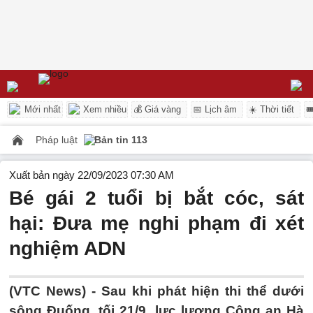
Mới nhất
Xem nhiều
💰 Giá vàng
📅 Lịch âm
☀️ Thời tiết

Pháp luật
Bản tin 113
Xuất bản ngày 22/09/2023 07:30 AM
Bé gái 2 tuổi bị bắt cóc, sát
hại: Đưa mẹ nghi phạm đi xét
nghiệm ADN
(VTC News) -
Sau khi phát hiện thi thể dưới
sông Đuống, tối 21/9, lực lượng Công an Hà