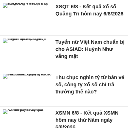
XSQT 6/8 - Kết quả xổ số
Quảng Trị hôm nay 6/8/2026
Tuyển nữ Việt Nam chuẩn bị
cho ASIAD: Huỳnh Như
vắng mặt
Thu chục nghìn tỷ từ bán vé
số, công ty xổ số chi trả
thưởng thế nào?
XSMN 6/8 - Kết quả XSMN
hôm nay thứ Năm ngày
6/8/2026