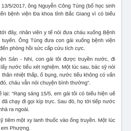
y 13/5/2017, ông Nguyễn Công Tùng (bố học sinh
ến bệnh viện Đa khoa tỉnh Bắc Giang vì có biểu
 tới đây, nhân viên y tế nói đưa cháu xuống Bệnh
ng tuyến. Ông Tùng đưa con gái xuống bệnh viện
i đến phòng hồi sức cấp cứu tích cực.
ện Sản - Nhi, con gái tôi được truyền nước, đi
 lấy nước tiểu xét nghiệm. Một lúc sau, bác sỹ nói
n thân nhiệt thấp, ổ bụng, nước tiểu không có vấn
 đó, cháu vẫn nói chuyện bình thường”.
ể lại: “Rạng sáng 15/5, em gái tôi có biểu hiện uể
 đã chạy đi gọi kíp trực. Sau đó, họ tới tiếp nước
nhà ra ngoài.
sỹ tiêm một xy lanh thuốc vào ống truyền. Một lúc
ực em Phượng.