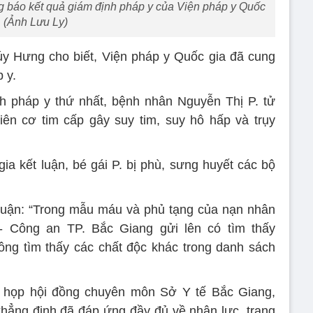
g báo kết quả giám định pháp y của Viện pháp y Quốc
. (Ảnh Lưu Ly)
 úy Hưng cho biết, Viện pháp y Quốc gia đã cung
 y.
nh pháp y thứ nhất, bệnh nhân Nguyễn Thị P. tử
ên cơ tim cấp gây suy tim, suy hô hấp và trụy
ia kết luận, bé gái P. bị phù, sưng huyết các bộ
 luận: “Trong mẫu máu và phủ tạng của nạn nhân
- Công an TP. Bắc Giang gửi lên có tìm thấy
ông tìm thấy các chất độc khác trong danh sách
ổi họp hội đồng chuyên môn Sở Y tế Bắc Giang,
hẳng định đã đáp ứng đầy đủ về nhân lực, trang