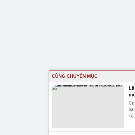
CÙNG CHUYÊN MỤC
Lầ
mộ
Ca 
hàn
cậ