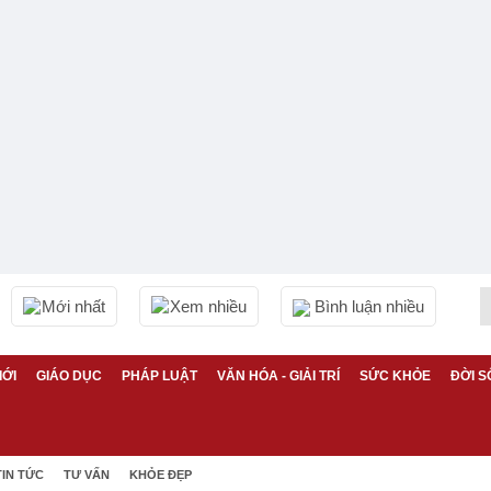
Mới nhất
Xem nhiều
Bình luận nhiều
IỚI
GIÁO DỤC
PHÁP LUẬT
VĂN HÓA - GIẢI TRÍ
SỨC KHỎE
ĐỜI S
TIN TỨC
TƯ VẤN
KHỎE ĐẸP