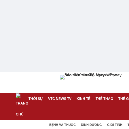
THỜI SỰ
VTC NEWS TV
KINH TẾ
THỂ THAO
THẾ G
BỆNH VÀ THUỐC
DINH DƯỠNG
GIỚI TÍNH