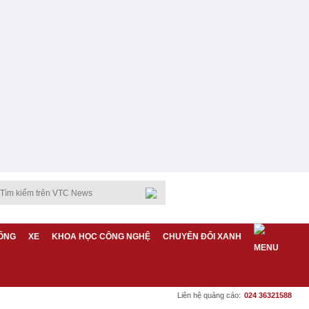
ỐNG
XE
KHOA HỌC CÔNG NGHỆ
CHUYỂN ĐỔI XANH
Liên hệ quảng cáo:
024 36321588