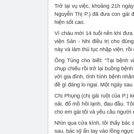
Trở lại vụ việc, khoảng 21h ngà
Nguyễn Thị P.) đã đưa con gái đ
hiện sốt cao.
Vì cháu mới 14 tuổi nên khi đưa
viện Sản - Nhi điều trị cho đú
này và làm thủ tục nhập viện, rồ
Ông Tùng cho biết: “Tại bệnh vi
chụp chiếu rồi trở lại buồng bệnh
với gia đình, tình hình bệnh nhâ
đề gì đáng lo ngại. Một ngày sau
Chị Phụng (chị gái ruột của P.) k
oải, đổ mồ hôi lạnh, đau đầu. Tôi
cho em gái tôi và yêu cầu người 
Nhìn qua cửa kính, tôi thấy bác 
sau, bác sỹ ấn tay vào lồng ng