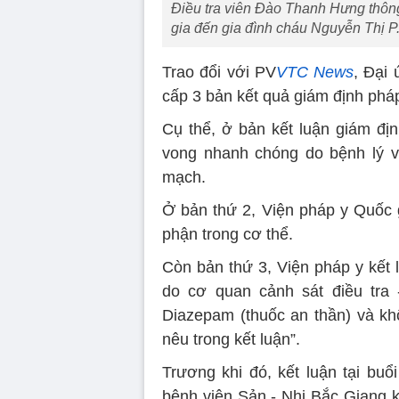
Điều tra viên Đào Thanh Hưng thôn
gia đến gia đình cháu Nguyễn Thị P
Trao đổi với PV
VTC News
, Đại
cấp 3 bản kết quả giám định pháp
Cụ thể, ở bản kết luận giám đị
vong nhanh chóng do bệnh lý vi
mạch.
Ở bản thứ 2, Viện pháp y Quốc g
phận trong cơ thể.
Còn bản thứ 3, Viện pháp y kết
do cơ quan cảnh sát điều tra 
Diazepam (thuốc an thần) và kh
nêu trong kết luận”.
Trương khi đó, kết luận tại bu
bệnh viện Sản - Nhi Bắc Giang k