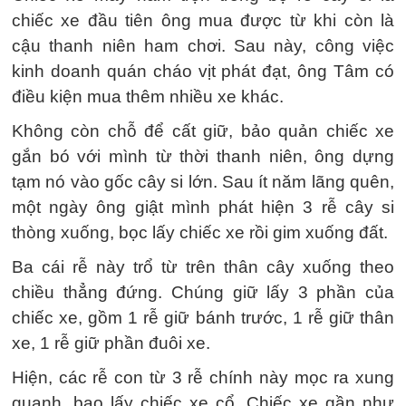
chiếc xe đầu tiên ông mua được từ khi còn là
cậu thanh niên ham chơi. Sau này, công việc
kinh doanh quán cháo vịt phát đạt, ông Tâm có
điều kiện mua thêm nhiều xe khác.
Không còn chỗ để cất giữ, bảo quản chiếc xe
gắn bó với mình từ thời thanh niên, ông dựng
tạm nó vào gốc cây si lớn. Sau ít năm lãng quên,
một ngày ông giật mình phát hiện 3 rễ cây si
thòng xuống, bọc lấy chiếc xe rồi gim xuống đất.
Ba cái rễ này trổ từ trên thân cây xuống theo
chiều thẳng đứng. Chúng giữ lấy 3 phần của
chiếc xe, gồm 1 rễ giữ bánh trước, 1 rễ giữ thân
xe, 1 rễ giữ phần đuôi xe.
Hiện, các rễ con từ 3 rễ chính này mọc ra xung
quanh, bao lấy chiếc xe cổ. Chiếc xe gần như