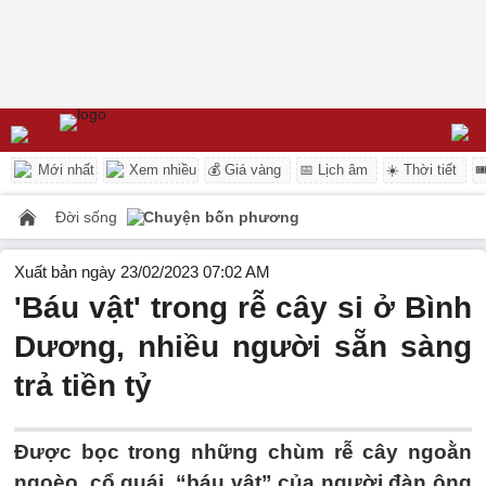
Mới nhất
Xem nhiều
💰 Giá vàng
📅 Lịch âm
☀️ Thời tiết

Đời sống
Chuyện bốn phương
Xuất bản ngày 23/02/2023 07:02 AM
'Báu vật' trong rễ cây si ở Bình
Dương, nhiều người sẵn sàng
trả tiền tỷ
Được bọc trong những chùm rễ cây ngoằn
ngoèo, cổ quái, “báu vật” của người đàn ông