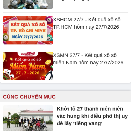
XSHCM 27/7 - Kết quả xổ số
TP.HCM hôm nay 27/7/2026
XSMN 27/7 - Kết quả xổ số
miền Nam hôm nay 27/7/2026
CÙNG CHUYÊN MỤC
Khởi tố 27 thanh niên niên
vác hung khí diễu phố thị uy
để lấy ‘tiếng vang’