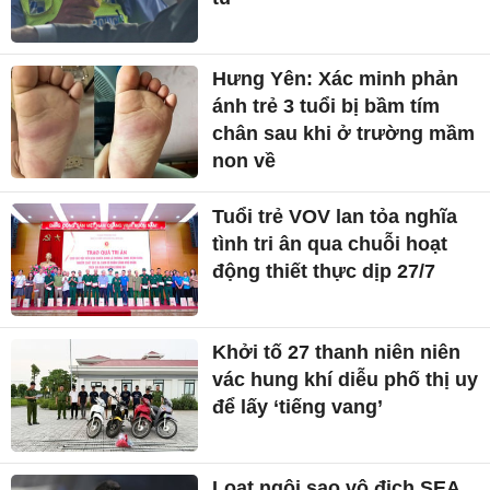
Hưng Yên: Xác minh phản
ánh trẻ 3 tuổi bị bầm tím
chân sau khi ở trường mầm
non về
Tuổi trẻ VOV lan tỏa nghĩa
tình tri ân qua chuỗi hoạt
động thiết thực dịp 27/7
Khởi tố 27 thanh niên niên
vác hung khí diễu phố thị uy
để lấy ‘tiếng vang’
Loạt ngôi sao vô địch SEA