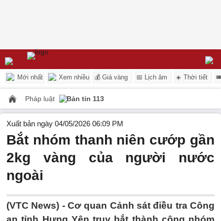
Mới nhất
Xem nhiều
💰 Giá vàng
📅 Lịch âm
☀️ Thời tiết

Pháp luật
Bản tin 113
Xuất bản ngày 04/05/2026 06:09 PM
Bắt nhóm thanh niên cướp gần
2kg vàng của người nước
ngoài
(VTC News) -
Cơ quan Cảnh sát điều tra Công
an tỉnh Hưng Yên truy bắt thành công nhóm