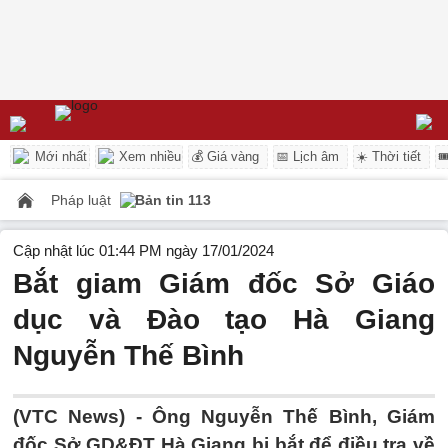
Mới nhất
Xem nhiều
💰 Giá vàng
📅 Lịch âm
☀️ Thời tiết

Pháp luật
Bản tin 113
Cập nhật lúc 01:44 PM ngày 17/01/2024
Bắt giam Giám đốc Sở Giáo
dục và Đào tạo Hà Giang
Nguyễn Thế Bình
(VTC News) -
Ông Nguyễn Thế Bình, Giám
đốc Sở GD&ĐT Hà Giang bị bắt để điều tra về