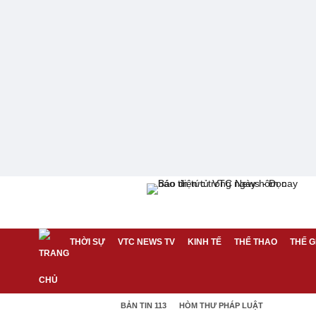
THỜI SỰ
VTC NEWS TV
KINH TẾ
THỂ THAO
THẾ G
BẢN TIN 113
HÒM THƯ PHÁP LUẬT