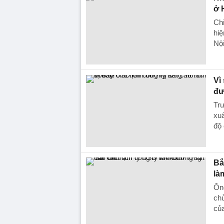
ở 
Chi
hiệ
Nội
Vì
đư
Trư
xuấ
độ
Bắ
là
Ông
chu
củ