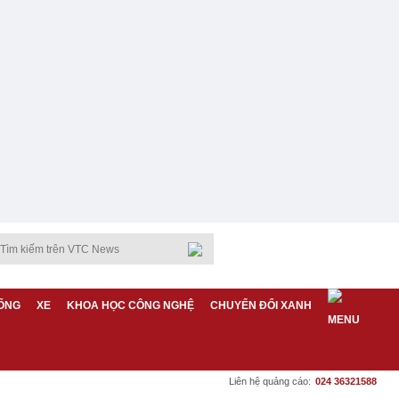
ỐNG
XE
KHOA HỌC CÔNG NGHỆ
CHUYỂN ĐỔI XANH
Liên hệ quảng cáo:
024 36321588