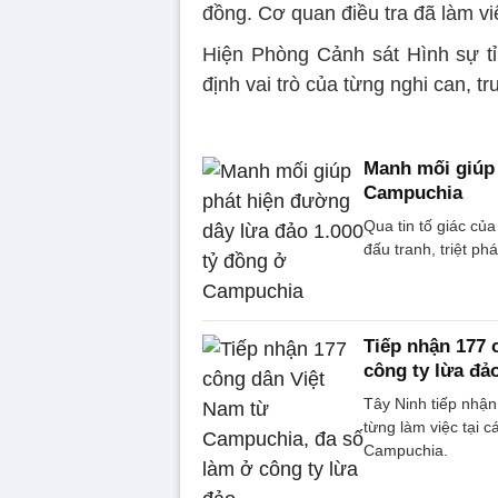
đồng. Cơ quan điều tra đã làm vi
Hiện Phòng Cảnh sát Hình sự t
định vai trò của từng nghi can, t
Manh mối giúp 
Campuchia
Qua tin tố giác của
đấu tranh, triệt p
Tiếp nhận 177 
công ty lừa đả
Tây Ninh tiếp nhậ
từng làm việc tại c
Campuchia.