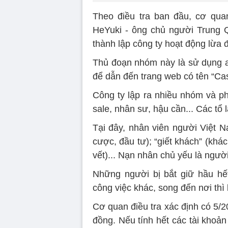
Theo điều tra ban đầu, cơ qua
HeYuki - ông chủ người Trung Q
thành lập công ty hoạt động lừa 
Thủ đoạn nhóm này là sử dụng ap
để dẫn đến trang web có tên “Ca
Công ty lập ra nhiều nhóm và ph
sale, nhân sư, hậu cần... Các tổ l
Tại đây, nhân viên người Việt 
cược, đầu tư); “giết khách” (khá
vết)... Nạn nhân chủ yếu là ngườ
Những người bị bắt giữ hầu hế
công việc khác, song đến nơi thì
Cơ quan điều tra xác định có 5/20
đồng. Nếu tính hết các tài khoản 