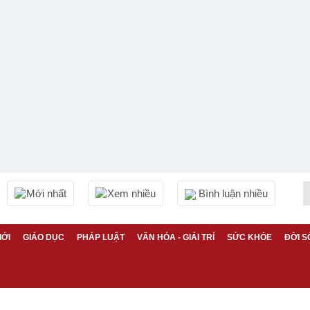
Mới nhất
Xem nhiều
Bình luận nhiều
IỚI
GIÁO DỤC
PHÁP LUẬT
VĂN HÓA - GIẢI TRÍ
SỨC KHỎE
ĐỜI S