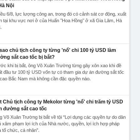
Hà Nội
ều 6/8, lực lượng công an, trong đó có cảnh sát cơ động, xuất
n tại khu vực nơi ở của Huấn "Hoa Hồng" ở xã Gia Lâm, Hà
.
 sao chủ tịch công ty từng 'nổ' chi 100 tỷ USD làm
ờng sắt cao tốc bị bắt?
ớc khi bị bắt, ông Võ Xuân Trường từng gây xôn xao khi đề
t đầu tư 100 tỷ USD vốn tự có tham gia dự án đường sắt tốc
 cao Bắc Nam mà không cần đặc quyền nào.
t Chủ tịch công ty Mekolor từng 'nổ' chi trăm tỷ USD
m đường sắt cao tốc
 Võ Xuân Trường bị bắt về tội “Lợi dụng các quyền tự do dân
̉ xâm phạm lợi ích của Nhà nước, quyền, lợi ích hợp pháp
a tổ chức, cá nhân”.