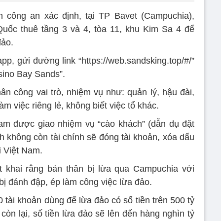
n công an xác định, tại TP Bavet (Campuchia),
uốc thuê tầng 3 và 4, tòa 11, khu Kim Sa 4 để
đảo.
p, gửi đường link “https://web.sandsking.top/#/”
sino Bay Sands”.
ân công vai trò, nhiệm vụ như: quản lý, hậu đài,
àm việc riêng lẻ, không biết việc tổ khác.
Nam được giao nhiệm vụ “cào khách” (dẫn dụ đặt
ch không còn tài chính sẽ đóng tài khoản, xóa dấu
i Việt Nam.
t khai rằng bản thân bị lừa qua Campuchia với
 bị đánh đập, ép làm công việc lừa đảo.
 tài khoản dùng để lừa đảo có số tiền trên 500 tỷ
còn lại, số tiền lừa đảo sẽ lên đến hàng nghìn tỷ