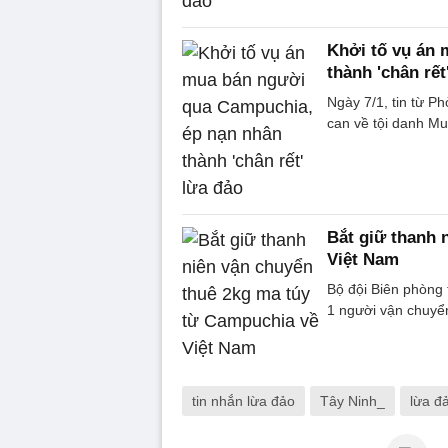
Khởi tố vụ án
thành 'chân rết
Ngày 7/1, tin từ 
can về tội danh M
Bắt giữ thanh 
Việt Nam
Bộ đội Biên phòng t
1 người vận chuyể
tin nhắn lừa đảo
Tây Ninh_
lừa đ