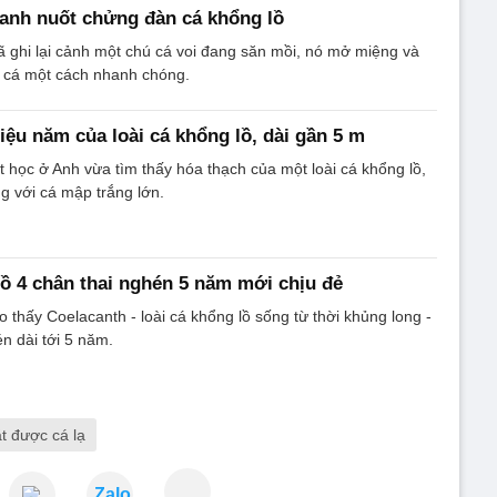
xanh nuốt chửng đàn cá khổng lồ
ã ghi lại cảnh một chú cá voi đang săn mồi, nó mở miệng và
 cá một cách nhanh chóng.
iệu năm của loài cá khổng lồ, dài gần 5 m
t học ở Anh vừa tìm thấy hóa thạch của một loài cá khổng lồ,
g với cá mập trắng lớn.
lồ 4 chân thai nghén 5 năm mới chịu đẻ
 thấy Coelacanth - loài cá khổng lồ sống từ thời khủng long -
én dài tới 5 năm.
t được cá lạ
Zalo