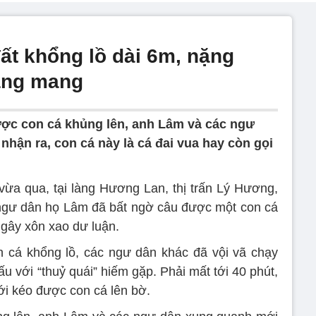
ất khổng lồ dài 6m, nặng
ang mang
ợc con cá khủng lên, anh Lâm và các ngư
hận ra, con cá này là cá đai vua hay còn gọi
ừa qua, tại làng Hương Lan, thị trấn Lý Hương,
ngư dân họ Lâm đã bất ngờ câu được một con cá
 gây xôn xao dư luận.
 cá khổng lồ, các ngư dân khác đã vội vã chạy
u với “thuỷ quái” hiếm gặp. Phải mất tới 40 phút,
i kéo được con cá lên bờ.