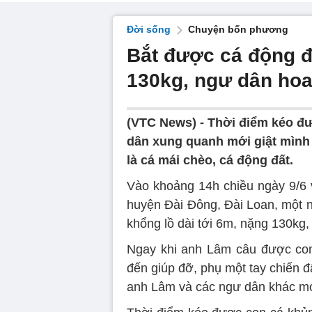
Đời sống
Chuyện bốn phương
Bắt được cá động đ
130kg, ngư dân ho
(VTC News) -
Thời điểm kéo đư
dân xung quanh mới giật mình n
là cá mái chèo, cá động đất.
Vào khoảng 14h chiều ngày 9/6 v
huyện Đài Đông, Đài Loan, một 
khổng lồ dài tới 6m, nặng 130kg,
Ngay khi anh Lâm câu được con
đến giúp đỡ, phụ một tay chiến đấ
anh Lâm và các ngư dân khác mớ