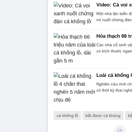
Video: Cá voi 
Một nhà lặn biển đ
nó nuốt chửng đàn
Hóa thạch 66 tr
Các nhà cổ sinh vậ
có kích thước ngan
Loài cá khổng 
Nghiên cứu mới cho
có thời kỳ thai ngh
cá khổng lồ
bắt được cá khủng
bắ