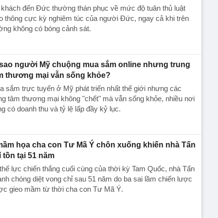
 khách đến Đức thường thán phục về mức độ tuân thủ luật
o thông cực kỳ nghiêm túc của người Đức, ngay cả khi trên
ờng không có bóng cảnh sát.
 sao người Mỹ chuộng mua sắm online nhưng trung
m thương mại vẫn sống khỏe?
 sắm trực tuyến ở Mỹ phát triển nhất thế giới nhưng các
ng tâm thương mại không "chết" mà vẫn sống khỏe, nhiều nơi
g có doanh thu và tỷ lệ lấp đầy kỷ lục.
mầm họa cha con Tư Mã Ý chôn xuống khiến nhà Tấn
ỉ tồn tại 51 năm
thế lực chiến thắng cuối cùng của thời kỳ Tam Quốc, nhà Tấn
nh chóng diệt vong chỉ sau 51 năm do ba sai lầm chiến lược
ợc gieo mầm từ thời cha con Tư Mã Ý.