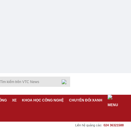
ỐNG
XE
KHOA HỌC CÔNG NGHỆ
CHUYỂN ĐỔI XANH
Liên hệ quảng cáo:
024 36321588