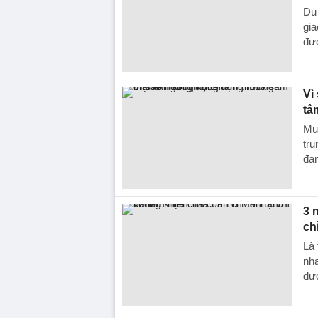
Du
gia
đư
Vì
tâ
Mua
tru
đan
3 
ch
Là 
nha
đư