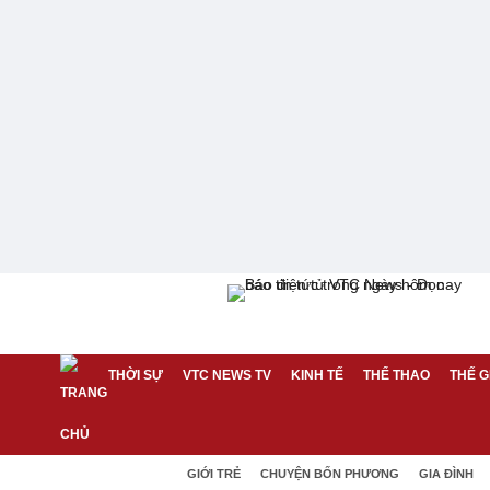
THỜI SỰ
VTC NEWS TV
KINH TẾ
THỂ THAO
THẾ G
GIỚI TRẺ
CHUYỆN BỐN PHƯƠNG
GIA ĐÌNH