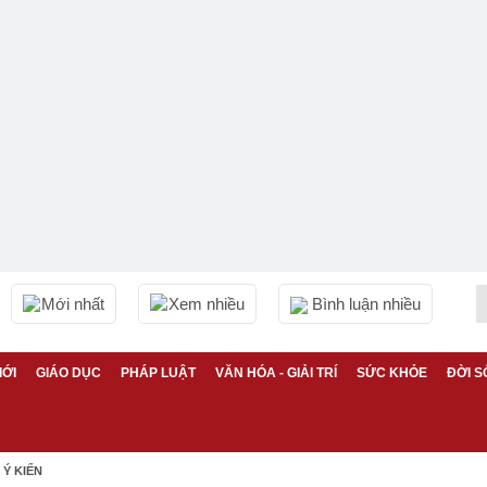
Mới nhất
Xem nhiều
Bình luận nhiều
IỚI
GIÁO DỤC
PHÁP LUẬT
VĂN HÓA - GIẢI TRÍ
SỨC KHỎE
ĐỜI S
Ý KIẾN