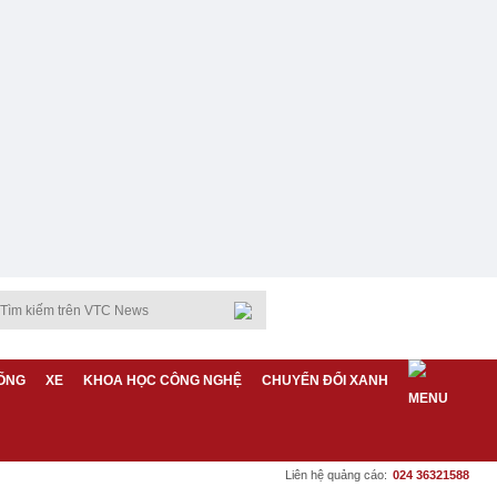
ỐNG
XE
KHOA HỌC CÔNG NGHỆ
CHUYỂN ĐỔI XANH
Liên hệ quảng cáo:
024 36321588