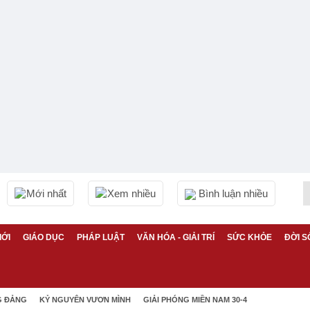
Mới nhất
Xem nhiều
Bình luận nhiều
IỚI
GIÁO DỤC
PHÁP LUẬT
VĂN HÓA - GIẢI TRÍ
SỨC KHỎE
ĐỜI S
G ĐẢNG
KỶ NGUYÊN VƯƠN MÌNH
GIẢI PHÓNG MIỀN NAM 30-4