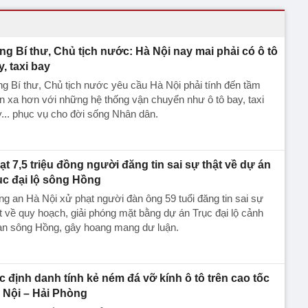
ng Bí thư, Chủ tịch nước: Hà Nội nay mai phải có ô tô
y, taxi bay
g Bí thư, Chủ tịch nước yêu cầu Hà Nội phải tính đến tầm
n xa hơn với những hệ thống vận chuyển như ô tô bay, taxi
... phục vụ cho đời sống Nhân dân.
ạt 7,5 triệu đồng người đăng tin sai sự thật về dự án
ục đại lộ sông Hồng
g an Hà Nội xử phạt người đàn ông 59 tuổi đăng tin sai sự
t về quy hoạch, giải phóng mặt bằng dự án Trục đại lộ cảnh
an sông Hồng, gây hoang mang dư luận.
c định danh tính kẻ ném đá vỡ kính ô tô trên cao tốc
 Nội – Hải Phòng