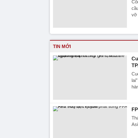
Côn
cầ
vỡ 
TIN MỚI
Cu
TP
Cuộ
lai
hà
FP
Thá
As