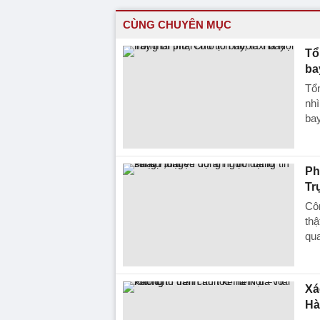
CÙNG CHUYÊN MỤC
Tổ
ba
Tổn
nhì
bay
Ph
Tr
Côn
thậ
qu
Xá
Hà