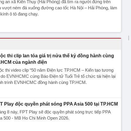
g an xã Kiến Thụy (Hải Phòng) đã tìm ra người đứng trên
u vượt ném đá xuống đường cao tốc Hà Nội – Hải Phòng, làm
kính ô tô đang chạy.
ộc thi clip lan tỏa giá trị nửa thế kỷ đồng hành cùng
.HCM của ngành điện
c thi video clip “50 năm Điện lực TP.HCM – Kiến tạo tương
” do EVNHCMC cùng Báo Điện tử Tuổi Trẻ tổ chức tái hiện lại
nh trình EVNHCMC đồng hành cùng TP.HCM.
T Play độc quyền phát sóng PPA Asia 500 tại TP.HCM
ng 8 này, FPT Play sẽ độc quyền phát sóng trực tiếp PPA
ia 500 - MB Ho Chi Minh Open 2026.