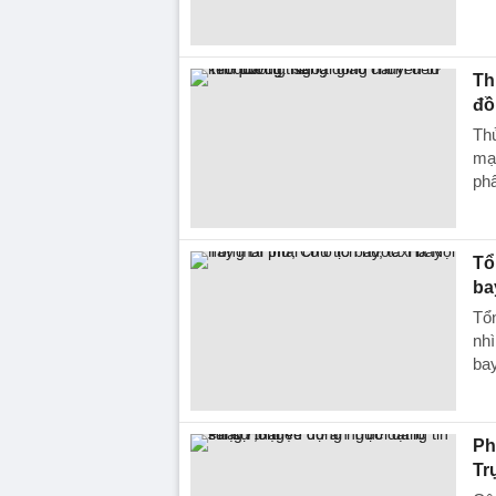
Th
đồ
Th
mạ
ph
Tổ
ba
Tổn
nhì
bay
Ph
Tr