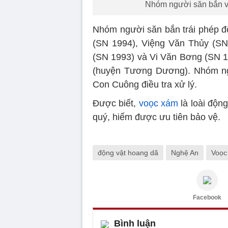
Nhóm người săn bắn vo
Nhóm người săn bắn trái phép đ
(SN 1994), Việng Văn Thủy (SN
(SN 1993) và Vi Văn Bơng (SN 1
(huyện Tương Dương). Nhóm ng
Con Cuông điều tra xử lý.
Được biết,
voọc xám
là loài độn
quý, hiếm được ưu tiên bảo vệ.
động vật hoang dã
Nghệ An
Voọc
Facebook
Bình luận