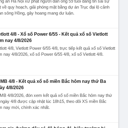
g an Hà Nội xử phạt người đàn ông 59 tuổi đăng tin sai sự
t về quy hoạch, giải phóng mặt bằng dự án Trục đại lộ cảnh
an sông Hồng, gây hoang mang dư luận.
etlott 4/8 - Xổ số Power 6/55 - Kết quả xổ số Vietlott
m nay 4/8/2026
tlott 4/8, Vietlott Power 6/55 4/8, trực tiếp kết quả xổ số Vietlott
 nay 4/8/2026, xổ số Power 6/55 4/8, xổ số Vietlott 4/8.
MB 4/8 - Kết quả xổ số miền Bắc hôm nay thứ Ba
ày 4/8/2026
MB 4/8/2026, đón xem kết quả xổ số miền Bắc hôm nay thứ
ngày 4/8 được cập nhật lúc 18h15, theo dõi XS miền Bắc
 nay mới, chính xác nhất.