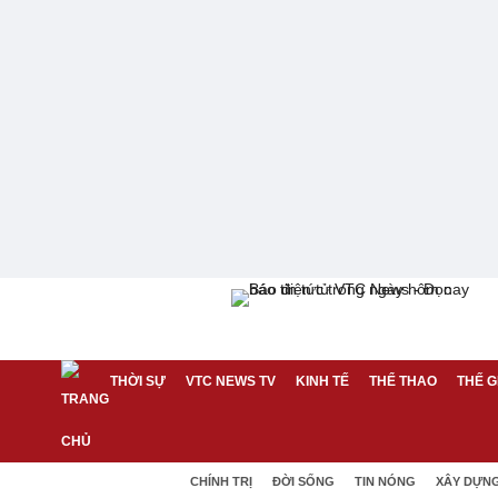
THỜI SỰ
VTC NEWS TV
KINH TẾ
THỂ THAO
THẾ G
CHÍNH TRỊ
ĐỜI SỐNG
TIN NÓNG
XÂY DỰN