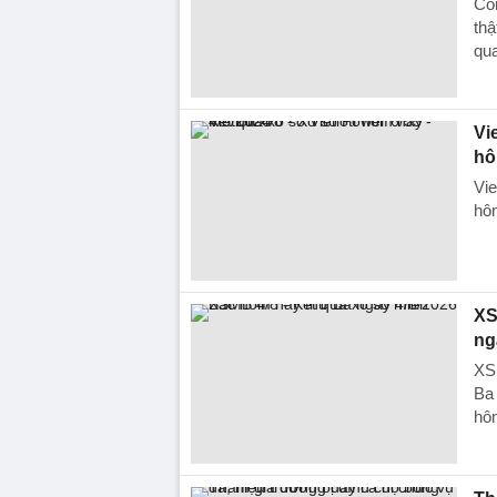
Côn
thậ
qu
Vi
hô
Vie
hôm
XS
ng
XS
Ba 
hôm