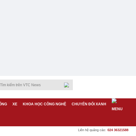
ỐNG
XE
KHOA HỌC CÔNG NGHỆ
CHUYỂN ĐỔI XANH
Liên hệ quảng cáo:
024 36321588