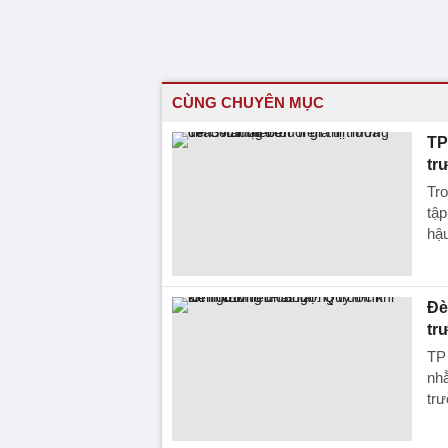
CÙNG CHUYÊN MỤC
TP
tr
Tro
tập
hậ
Đè
tr
TP 
nh
trư