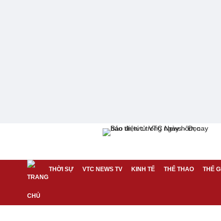
THỜI SỰ
VTC NEWS TV
KINH TẾ
THỂ THAO
THẾ G