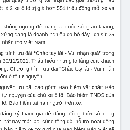
m gia quay thưởng và nhận các giải thưởng hấp
t là 2 xe ô tô trị giá hơn 551 triệu đồng mỗi xe và
ực không ngừng để mang lại cuộc sống an khang,
, xứng đáng là doanh nghiệp có bề dày lịch sử 25
 nhân thọ Việt Nam.
trình ưu đãi “Chắc tay lái - Vui nhận quà” trong
n 30/11/2021. Thấu hiểu những lo lắng của khách
ông, Chương trình ưu đãi “Chắc tay lái - Vui nhận
iểm ô tô tự nguyện.
nguyện ưu đãi bao gồm: Bảo hiểm vật chất; Bảo
 tự nguyện của chủ xe ô tô; Bảo hiểm TNDS của
 tô; Bảo hiểm tai nạn người trên xe.
 đăng ký tham gia dễ dàng, đồng thời sử dụng
 nát hay thất lạc, cùng tổng đài hỗ trợ hoạt động
h bảo hiểm xe cơ giới của Bảo hiểm Bảo Việt sẽ