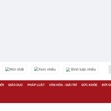
Mới nhất
Xem nhiều
Bình luận nhiều
IỚI
GIÁO DỤC
PHÁP LUẬT
VĂN HÓA - GIẢI TRÍ
SỨC KHỎE
ĐỜI S