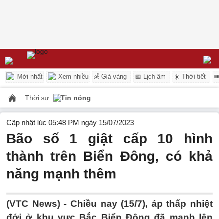
Mới nhất
Xem nhiều
💰 Giá vàng
📅 Lịch âm
☀️ Thời tiết

Thời sự
Tin nóng
Cập nhật lúc 05:48 PM ngày 15/07/2023
Bão số 1 giật cấp 10 hình
thành trên Biển Đông, có khả
năng mạnh thêm
(VTC News) -
Chiều nay (15/7), áp thấp nhiệt
đới ở khu vực Bắc Biển Đông đã mạnh lên