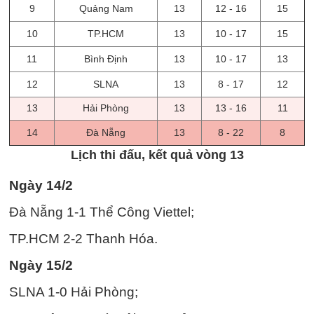
9
Quảng Nam
13
12 - 16
15
10
TP.HCM
13
10 - 17
15
11
Bình Định
13
10 - 17
13
12
SLNA
13
8 - 17
12
13
Hải Phòng
13
13 - 16
11
14
Đà Nẵng
13
8 - 22
8
Lịch thi đấu, kết quả vòng 13
Ngày 14/2
Đà Nẵng 1-1 Thể Công Viettel;
TP.HCM 2-2 Thanh Hóa.
Ngày 15/2
SLNA 1-0 Hải Phòng;