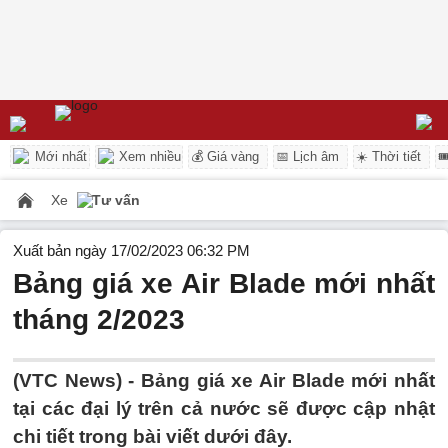
Mới nhất
Xem nhiều
💰 Giá vàng
📅 Lịch âm
☀️ Thời tiết

Xe
Tư vấn
Xuất bản ngày 17/02/2023 06:32 PM
Bảng giá xe Air Blade mới nhất
tháng 2/2023
(VTC News) -
Bảng giá xe Air Blade mới nhất
tại các đại lý trên cả nước sẽ được cập nhật
chi tiết trong bài viết dưới đây.