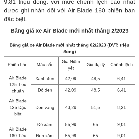
9,81 triệu đồng, với mức chênh lệch cao nhất
được ghi nhận đối với Air Blade 160 phiên bản
đặc biệt.
Bảng giá xe Air Blade mới nhất tháng 2/2023
Bảng giá xe Air Blade mới nhất tháng 02/2023 (ĐVT: triệu
đồng)
Giá Niêm
Phiên bản
Màu sắc
Giá đại lý
Chênh lệch
yết
Air Blade
Xanh đen
42,09
48,5
6,41
125 Tiêu
Đỏ đen
42,09
48,5
6,41
chuẩn
Air Blade
125 Đặc
Đen vàng
43,29
51,5
8,21
biệt
Đỏ xám
55,99
65
9,01
Air Blade
160 Tiêu
Đen xám
55,99
65
9,01