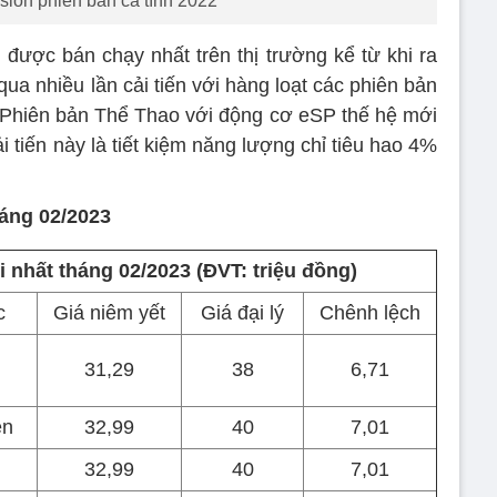
sion phiên bản cá tính 2022
được bán chạy nhất trên thị trường kể từ khi ra
 qua nhiều lần cải tiến với hàng loạt các phiên bản
 Phiên bản Thể Thao với động cơ eSP thế hệ mới
ải tiến này là tiết kiệm năng lượng chỉ tiêu hao 4%
háng 02/2023
 nhất tháng 02/2023 (ĐVT: triệu đồng)
c
Giá niêm yết
Giá đại lý
Chênh lệch
31,29
38
6,71
en
32,99
40
7,01
32,99
40
7,01