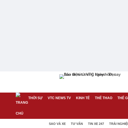
THỜI SỰ
VTC NEWS TV
KINH TẾ
THỂ THAO
THẾ G
SAO VÀ XE
TƯ VẤN
TIN XE 247
TRẢI NGHI