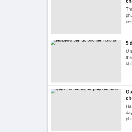
ch
The
phụ
nên
5 
Ứn
thà
khô
Qu
ch
Hàn
đây
ph