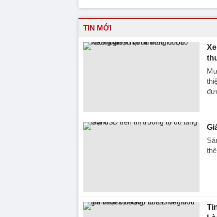
TIN MỚI
Xe
th
Mưa
thi
đượ
Gi
Sá
thê
Ti