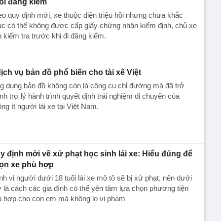
ối đăng kiểm
o quy định mới, xe thuộc diện triệu hồi nhưng chưa khắc
c có thể không được cấp giấy chứng nhận kiểm định, chủ xe
 kiểm tra trước khi đi đăng kiểm.
dịch vụ bản đồ phổ biến cho tài xế Việt
g dụng bản đồ không còn là công cụ chỉ đường mà đã trở
nh trợ lý hành trình quyết định trải nghiệm di chuyển của
ng ít người lái xe tại Việt Nam.
y định mới về xử phạt học sinh lái xe: Hiểu đúng để
ọn xe phù hợp
h vi người dưới 18 tuổi lái xe mô tô sẽ bị xử phạt, nên dưới
 là cách các gia đình có thể yên tâm lựa chọn phương tiện
ù hợp cho con em mà không lo vi phạm