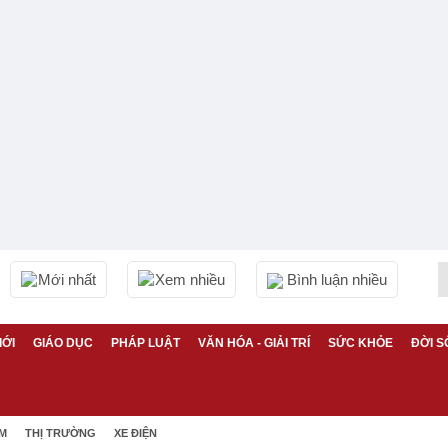
Mới nhất
Xem nhiều
Bình luận nhiều
IỚI
GIÁO DỤC
PHÁP LUẬT
VĂN HÓA - GIẢI TRÍ
SỨC KHỎE
ĐỜI S
ỆM
THỊ TRƯỜNG
XE ĐIỆN