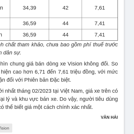
n
34,39
42
7,61
36,59
44
7,41
n
36,59
44
7,41
nh chất tham khảo, chưa bao gồm phí thuế trước
m dân sự.
 nhìn chung giá bán dòng xe Vision không đổi. So
ế hiện cao hơn 6,71 đến 7,61 triệu đồng, với mức
n đối với Phiên bản Đặc biệt.
i nhất tháng 02/2023 tại Việt Nam, giá xe trên có
đại lý và khu vực bán xe. Do vậy, người tiêu dùng
ó thể biết giá một cách chính xác nhất.
VĂN HẢI
ision