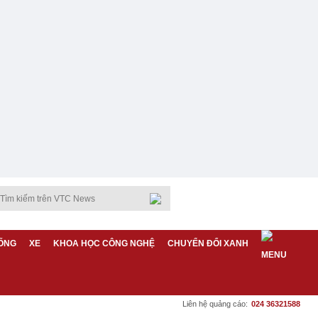
ỐNG
XE
KHOA HỌC CÔNG NGHỆ
CHUYỂN ĐỔI XANH
Liên hệ quảng cáo:
024 36321588