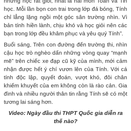
nhưng học rất giỏi, nhất là hai môn Toán và Tin
học. Mỗi lần bọn con trai trong lớp đá bóng, Tính
chỉ lẳng lặng ngồi một góc sân trường nhìn. Vì
bản tính hiền lành, chịu khó và học giỏi nên các
bạn trong lớp đều khâm phục và yêu quý Tính”.
Buổi sáng, Trên con đường đến trường thi, nhìn
cậu học trò nghèo dấn những vòng quay “mạnh
mẽ” trên chiếc xe đạp cũ kỹ của mình, mới cảm
nhận được hết ý chí vươn lên của Tính. Với cá
tính độc lập, quyết đoán, vượt khó, đôi chân
khiếm khuyết của em không còn là rào cản. Gia
đình và nhiều người thân tin rằng Tính sẽ có một
tương lai sáng hơn.
Video: Ngày đầu thi THPT Quốc gia diễn ra
thế nào?