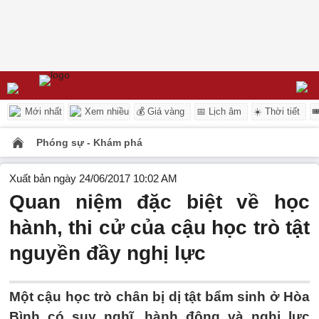
Mới nhất
Xem nhiều
💰 Giá vàng
📅 Lịch âm
☀️ Thời tiết

Phóng sự - Khám phá
Xuất bản ngày 24/06/2017 10:02 AM
Quan niệm đặc biệt về học
hành, thi cử của cậu học trò tật
nguyền đầy nghị lực
Một cậu học trò chân bị dị tật bẩm sinh ở Hòa
Bình có suy nghĩ, hành động và nghị lực