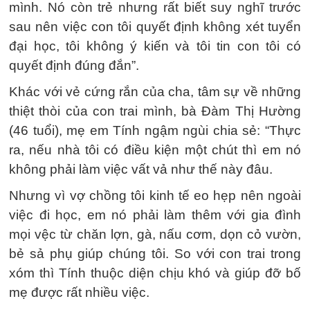
mình. Nó còn trẻ nhưng rất biết suy nghĩ trước
sau nên việc con tôi quyết định không xét tuyển
đại học, tôi không ý kiến và tôi tin con tôi có
quyết định đúng đắn”.
Khác với vẻ cứng rắn của cha, tâm sự về những
thiệt thòi của con trai mình, bà Đàm Thị Hường
(46 tuổi), mẹ em Tính ngậm ngùi chia sẻ: “Thực
ra, nếu nhà tôi có điều kiện một chút thì em nó
không phải làm việc vất vả như thế này đâu.
Nhưng vì vợ chồng tôi kinh tế eo hẹp nên ngoài
việc đi học, em nó phải làm thêm với gia đình
mọi vệc từ chăn lợn, gà, nấu cơm, dọn cỏ vườn,
bẻ sả phụ giúp chúng tôi. So với con trai trong
xóm thì Tính thuộc diện chịu khó và giúp đỡ bố
mẹ được rất nhiều việc.