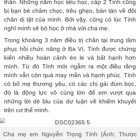
thân. Những năm học tiểu học, cấp 2 Tính cũng
bị bạn bè châm chọc, trêu ghẹo, bàn tán về đôi
chân dị tật của mình. Bởi vậy, cũng có lúc Tính
nghĩ mình sẽ bỏ học ở nhà với cha mẹ.
Trong khoảng 3 năm điều trị chân tại trung tâm
phục hồi chức năng ở Ba Vì, Tính được chứng
kiến nhiều hoàn cảnh éo le và bất hạnh hơn
mình. Từ đó Tính mới ngẫm ra một điều rằng
mình vẫn còn quá may mắn và hạnh phúc. Tính
có bố mẹ thương yêu, có các chị gái đùm bọc,
đó là động lực vô cùng lớn để em vượt qua
những lời dè bỉu của dư luận về khiếm khuyết
trên cơ thể mình.
Cha mẹ em Nguyễn Trọng Tính (Ảnh: Thược