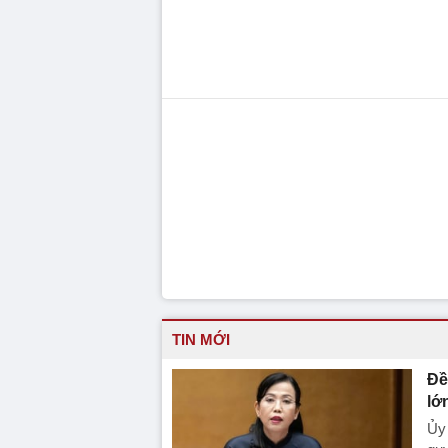
TIN MỚI
Đề
lớ
Ủy