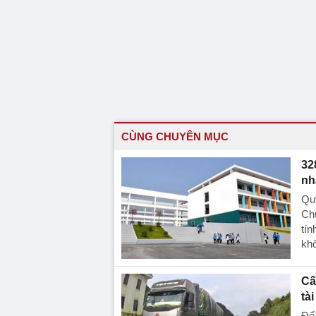
CÙNG CHUYÊN MỤC
32
nh
Quy
Ch
tín
khô
Cấ
tà
Để 