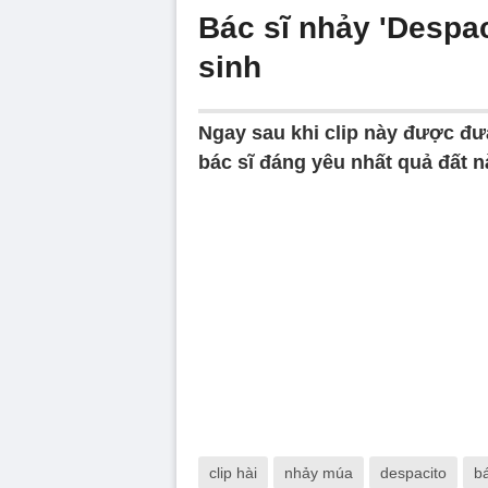
Bác sĩ nhảy 'Despac
sinh
Ngay sau khi clip này được đưa
bác sĩ đáng yêu nhất quả đất n
Volume
90%
clip hài
nhảy múa
despacito
b