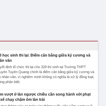
8 học sinh thi lại: Điểm cân bằng giữa kỷ cương và
ân văn
ết định tổ chức thi lại cho 328 thí sinh tại Trường THPT
uyên Tuyên Quang chính là điểm cân bằng giữa kỷ cương và
h nhân văn, vì nghiêm minh không có nghĩa là xử lý đồng loạt,
ng phân biệt.
m vượt ở làn ngược chiều cần song hành với phạt
i xế chạy chậm ôm làn trái
giao thông vừa an toàn vừa thông suốt, việc cấm vượt xe ở