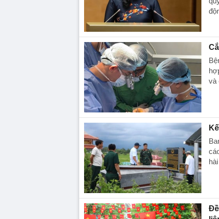
quy
độn
Cắ
Bện
hợp
và 
Kế
Ba
cáo
hài
Đề