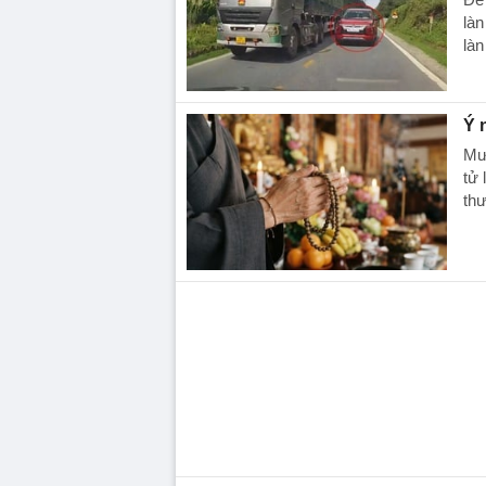
làn
làn
Ý 
Mườ
tử 
thư