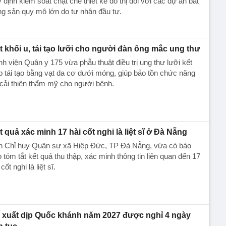
 định kiểm soát chặt chẽ thiết kế đô thị đối với các dự án bất
g sản quy mô lớn do tư nhân đầu tư.
t khối u, tái tạo lưỡi cho người đàn ông mắc ung thư
h viện Quân y 175 vừa phẫu thuật điều trị ung thư lưỡi kết
 tái tạo bằng vạt da cơ dưới móng, giúp bảo tồn chức năng
cải thiện thẩm mỹ cho người bệnh.
t quả xác minh 17 hài cốt nghi là liệt sĩ ở Đà Nẵng
n Chỉ huy Quân sự xã Hiệp Đức, TP Đà Nẵng, vừa có báo
 tóm tắt kết quả thu thập, xác minh thông tin liên quan đến 17
 cốt nghi là liệt sĩ.
 xuất dịp Quốc khánh năm 2027 được nghỉ 4 ngày