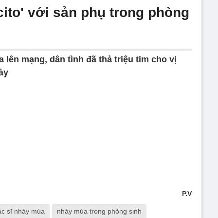
ito' với sản phụ trong phòng
 lên mạng, dân tình đã thả triệu tim cho vị
ày
P.V
ác sĩ nhảy múa
nhảy múa trong phòng sinh