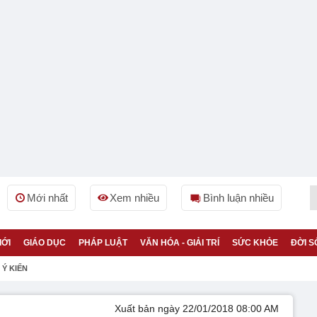
Mới nhất
Xem nhiều
Bình luận nhiều
IỚI
GIÁO DỤC
PHÁP LUẬT
VĂN HÓA - GIẢI TRÍ
SỨC KHỎE
ĐỜI S
Ý KIẾN
Xuất bản ngày 22/01/2018 08:00 AM