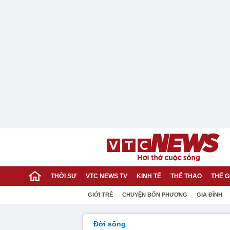
THỜI SỰ
VTC NEWS TV
KINH TẾ
THỂ THAO
THẾ G
GIỚI TRẺ
CHUYỆN BỐN PHƯƠNG
GIA ĐÌNH
Đời sống