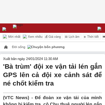
Mới nhất
Xem nhiều
💰 Giá vàng
📅 Lịch âm
☀️ Thời tiết

Đời sống
Chuyện bốn phương
Xuất bản ngày 24/01/2024 11:30 AM
'Bà trùm' đội xe vận tải lén gắn
GPS lên cả đội xe cảnh sát để
né chốt kiểm tra
(VTC News) -
Để đoàn xe vận tải của mình
không bị kiểm tra, cô Chu thuê người lén gắn