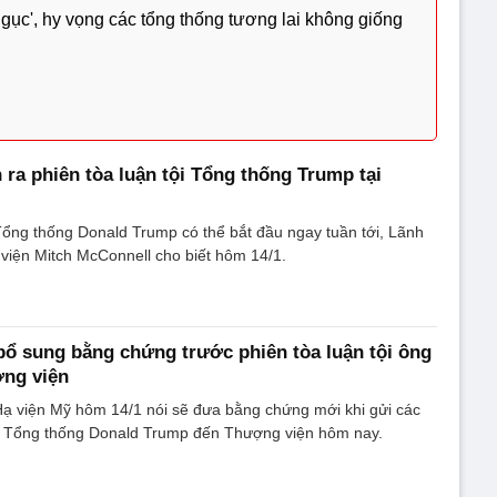
ngục', hy vọng các tổng thống tương lai không giống
 ra phiên tòa luận tội Tổng thống Trump tại
 Tổng thống Donald Trump có thể bắt đầu ngay tuần tới, Lãnh
viện Mitch McConnell cho biết hôm 14/1.
ổ sung bằng chứng trước phiên tòa luận tội ông
ợng viện
Hạ viện Mỹ hôm 14/1 nói sẽ đưa bằng chứng mới khi gửi các
ội Tổng thống Donald Trump đến Thượng viện hôm nay.