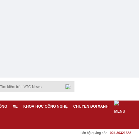
ỐNG
XE
KHOA HỌC CÔNG NGHỆ
CHUYỂN ĐỔI XANH
Liên hệ quảng cáo:
024 36321588