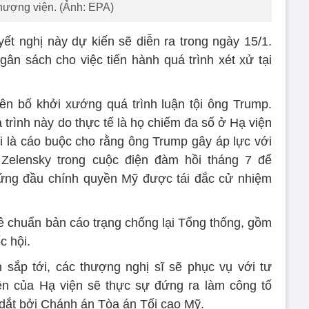
Thượng viện. (Ảnh: EPA)
ết nghị này dự kiến sẽ diễn ra trong ngày 15/1.
n sách cho việc tiến hành quá trình xét xử tại
ên bố khởi xướng quá trình luận tội ông Trump.
trình này do thực tế là họ chiếm đa số ở Hạ viện
ội là cáo buộc cho rằng ông Trump gây áp lực với
Zelensky trong cuộc điện đàm hồi tháng 7 để
đứng đầu chính quyền Mỹ được tái đắc cử nhiệm
 chuẩn bản cáo trạng chống lại Tổng thống, gồm
c hội.
 sắp tới, các thượng nghị sĩ sẽ phục vụ với tư
iện của Hạ viện sẽ thực sự đứng ra làm công tố
 dắt bởi Chánh án Tòa án Tối cao Mỹ.