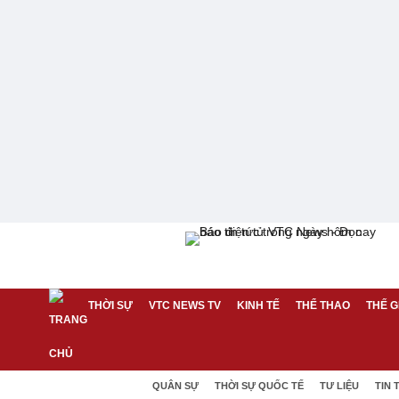
THỜI SỰ
VTC NEWS TV
KINH TẾ
THỂ THAO
THẾ G
QUÂN SỰ
THỜI SỰ QUỐC TẾ
TƯ LIỆU
TIN 