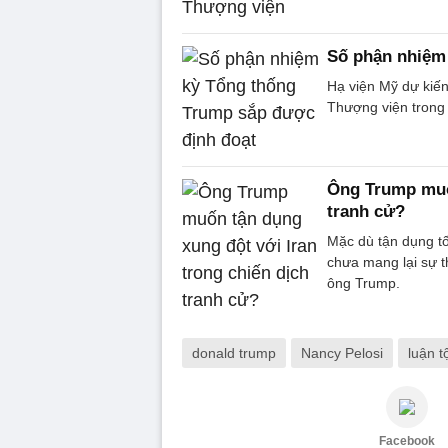
Số phận nhiệm
Hạ viện Mỹ dự kiến
Thượng viện trong 
Ông Trump muốn
tranh cử?
Mặc dù tận dụng tố
chưa mang lại sự th
ông Trump.
donald trump
Nancy Pelosi
luận t
Facebook