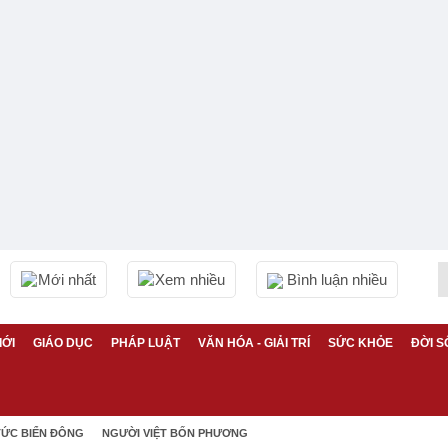
Mới nhất
Xem nhiều
Bình luận nhiều
IỚI
GIÁO DỤC
PHÁP LUẬT
VĂN HÓA - GIẢI TRÍ
SỨC KHỎE
ĐỜI S
TỨC BIỂN ĐÔNG
NGƯỜI VIỆT BỐN PHƯƠNG