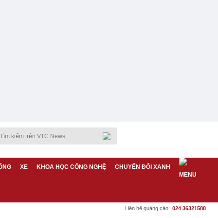
ỐNG
XE
KHOA HỌC CÔNG NGHỆ
CHUYỂN ĐỔI XANH
Liên hệ quảng cáo:
024 36321588