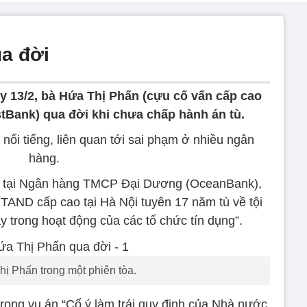
a đời
 13/2, bà Hứa Thị Phấn (cựu cố vấn cấp cao
tBank) qua đời khi chưa chấp hành án tù.
nổi tiếng, liên quan tới sai phạm ở nhiều ngân
hàng.
ạm tại Ngân hàng TMCP Đại Dương (OceanBank),
TAND cấp cao tại Hà Nội tuyên 17 năm tù về tội
y trong hoạt động của các tổ chức tín dụng”.
ị Phấn trong một phiên tòa.
trong vụ án “Cố ý làm trái quy định của Nhà nước