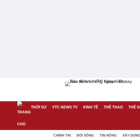
THỜI SỰ
VTC NEWS TV
KINH TẾ
THỂ THAO
THẾ G
CHÍNH TRỊ
ĐỜI SỐNG
TIN NÓNG
XÂY DỰN