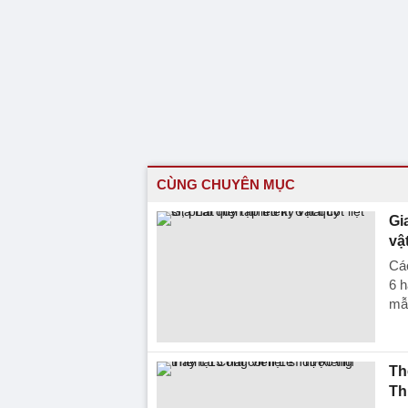
CÙNG CHUYÊN MỤC
Gi
vậ
Các
6 h
mẫ
Th
Th