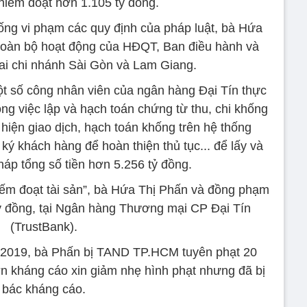
hiếm đoạt hơn 1.105 tỷ đồng.
hống vi phạm các quy định của pháp luật, bà Hứa
 toàn bộ hoạt động của HĐQT, Ban điều hành và
hai chi nhánh Sài Gòn và Lam Giang.
t số công nhân viên của ngân hàng Đại Tín thực
rong việc lập và hạch toán chứng từ thu, chi khống
hiện giao dịch, hạch toán khống trên hệ thống
ý khách hàng để hoàn thiện thủ tục... để lấy và
áp tổng số tiền hơn 5.256 tỷ đồng.
iếm đoạt tài sản”, bà Hứa Thị Phấn và đồng phạm
tỷ đồng, tại Ngân hàng Thương mại CP Đại Tín
(TrustBank).
11/2019, bà Phấn bị TAND TP.HCM tuyên phạt 20
n kháng cáo xin giảm nhẹ hình phạt nhưng đã bị
bác kháng cáo.