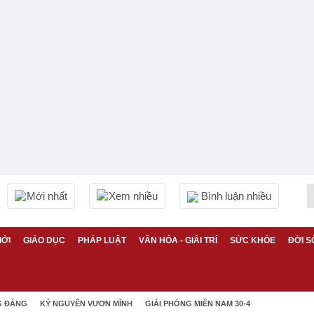
Mới nhất
Xem nhiều
Bình luận nhiều
IỚI
GIÁO DỤC
PHÁP LUẬT
VĂN HÓA - GIẢI TRÍ
SỨC KHỎE
ĐỜI S
G ĐẢNG
KỶ NGUYÊN VƯƠN MÌNH
GIẢI PHÓNG MIỀN NAM 30-4