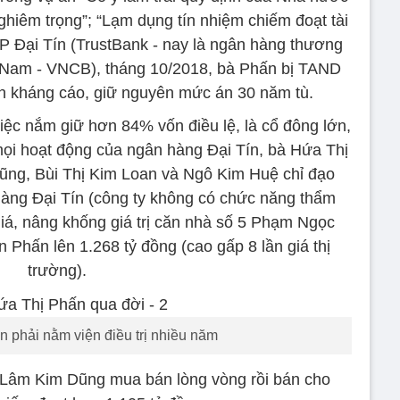
ghiêm trọng”; “Lạm dụng tín nhiệm chiếm đoạt tài
P Đại Tín (TrustBank - nay là ngân hàng thương
Nam - VNCB), tháng 10/2018, bà Phấn bị TAND
n kháng cáo, giữ nguyên mức án 30 năm tù.
việc nắm giữ hơn 84% vốn điều lệ, là cổ đông lớn,
mọi hoạt động của ngân hàng Đại Tín, bà Hứa Thị
ng, Bùi Thị Kim Loan và Ngô Kim Huệ chỉ đạo
àng Đại Tín (công ty không có chức năng thẩm
giá, nâng khống giá trị căn nhà số 5 Phạm Ngọc
 Phấn lên 1.268 tỷ đồng (cao gấp 8 lần giá thị
trường).
 phải nằm viện điều trị nhiều năm
 Lâm Kim Dũng mua bán lòng vòng rồi bán cho