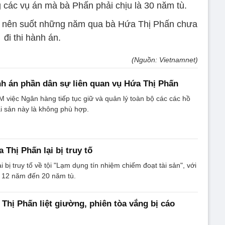
 các vụ án mà bà Phấn phải chịu là 30 năm tù.
e nên suốt những năm qua bà Hứa Thị Phấn chưa
đi thi hành án.
(Nguồn: Vietnamnet)
nh án phần dân sự liên quan vụ Hứa Thị Phấn
việc Ngân hàng tiếp tục giữ và quản lý toàn bộ các các hồ
ài sản này là không phù hợp.
a Thị Phấn lại bị truy tố
 bị truy tố về tội "Lạm dụng tín nhiệm chiếm đoạt tài sản", với
ừ 12 năm đến 20 năm tù.
 Thị Phấn liệt giường, phiên tòa vắng bị cáo