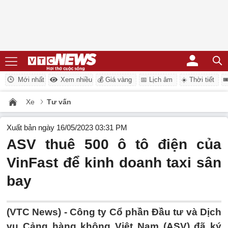
Mới nhất
Xem nhiều
💰 Giá vàng
📅 Lịch âm
☀️ Thời tiết

Xe
Tư vấn
Xuất bản ngày 16/05/2023 03:31 PM
ASV thuê 500 ô tô điện của
VinFast để kinh doanh taxi sân
bay
(VTC News) -
Công ty Cổ phần Đầu tư và Dịch
vụ Cảng hàng không Việt Nam (ASV) đã ký