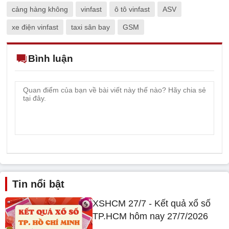
cảng hàng không
vinfast
ô tô vinfast
ASV
xe điện vinfast
taxi sân bay
GSM
Bình luận
Tin nổi bật
XSHCM 27/7 - Kết quả xổ số
TP.HCM hôm nay 27/7/2026