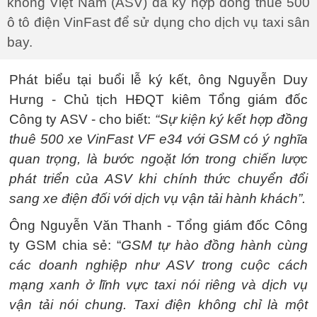
không Việt Nam (ASV) đã ký hợp đồng thuê 500
ô tô điện VinFast để sử dụng cho dịch vụ taxi sân
bay.
Phát biểu tại buổi lễ ký kết, ông Nguyễn Duy
Hưng - Chủ tịch HĐQT kiêm Tổng giám đốc
Công ty ASV - cho biết:
“Sự kiện ký kết hợp đồng
thuê 500 xe VinFast VF e34 với GSM có ý nghĩa
quan trọng, là bước ngoặt lớn trong chiến lược
phát triển của ASV khi chính thức chuyển đổi
sang xe điện đối với dịch vụ vận tải hành khách”.
Ông Nguyễn Văn Thanh - Tổng giám đốc Công
ty GSM chia sẻ: “
GSM tự hào đồng hành cùng
các doanh nghiệp như ASV trong cuộc cách
mạng xanh ở lĩnh vực taxi nói riêng và dịch vụ
vận tải nói chung. Taxi điện không chỉ là một