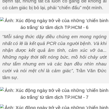
bệnh tật, nhưng tất cả luôn cố gắng để không ai
có cảm giác bị bỏ lại, phải “chiến đấu” một mình.
“
Mỗi sáng thức dậy điều chúng em mong ngóng
nhất có lẽ là kết quả PCR của người bệnh. Và khi
nhận được kết quả âm tính, cảm xúc vỡ òa...
Những ngày thời tiết nóng bức, mồ hôi chảy ướt
như tắm nhưng em và các bạn đều nhìn nhau
cười và nói mệt chỉ là cảm giác”
, Trần Văn Đức
tâm sự.