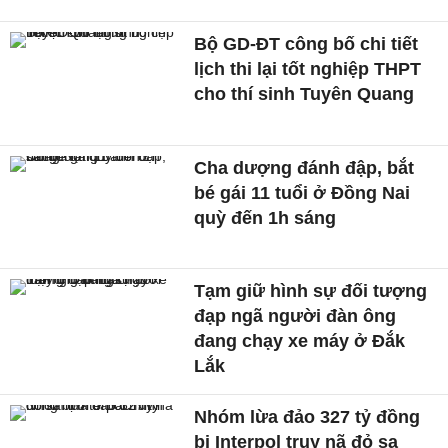
Bộ GD-ĐT công bố chi tiết
lịch thi lại tốt nghiệp THPT
cho thí sinh Tuyên Quang
Cha dượng đánh đập, bắt
bé gái 11 tuổi ở Đồng Nai
quỳ đến 1h sáng
Tạm giữ hình sự đối tượng
đạp ngã người đàn ông
đang chạy xe máy ở Đắk
Lắk
Nhóm lừa đảo 327 tỷ đồng
bị Interpol truy nã đỏ sa