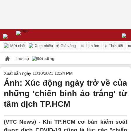
Mới nhất
Xem nhiều
💰 Giá vàng
📅 Lịch âm
☀️ Thời tiết

Thời sự
Đời sống
Xuất bản ngày 11/10/2021 12:24 PM
Ảnh: Xúc động ngày trở về của
những 'chiến binh áo trắng' từ
tâm dịch TP.HCM
(VTC News) -
Khi TP.HCM cơ bản kiểm soát
được dịch COVID-19 cũng là lúc các "chiến