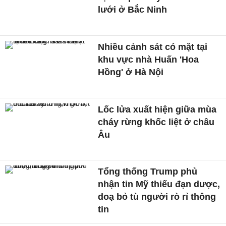
lưới ở Bắc Ninh
Nhiều cảnh sát có mặt tại
khu vực nhà Huấn 'Hoa
Hồng' ở Hà Nội
Lốc lửa xuất hiện giữa mùa
cháy rừng khốc liệt ở châu
Âu
Tổng thống Trump phủ
nhận tin Mỹ thiếu đạn dược,
doạ bỏ tù người rò rỉ thông
tin