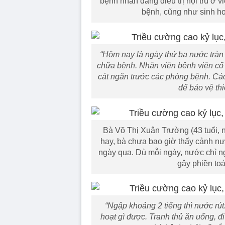
bệnh nhân đang điều trị nội trú ở 
bệnh, cũng như sinh ho
“Hôm nay là ngày thứ ba nước tràn
chữa bệnh. Nhân viên bệnh viện cố
cát ngăn trước các phòng bệnh. Cá
để bảo vệ thiế
Bà Võ Thị Xuân Trường (43 tuổi, 
hay, bà chưa bao giờ thấy cảnh n
ngày qua. Dù mỗi ngày, nước chỉ n
gây phiền to
“Ngập khoảng 2 tiếng thì nước rút.
hoạt gì được. Tranh thủ ăn uống, đ