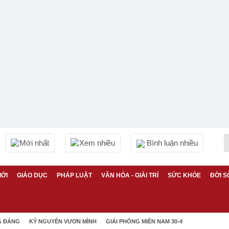
Mới nhất
Xem nhiều
Bình luận nhiều
IỚI
GIÁO DỤC
PHÁP LUẬT
VĂN HÓA - GIẢI TRÍ
SỨC KHỎE
ĐỜI S
G ĐẢNG
KỶ NGUYÊN VƯƠN MÌNH
GIẢI PHÓNG MIỀN NAM 30-4