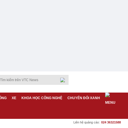
ỐNG
XE
KHOA HỌC CÔNG NGHỆ
CHUYỂN ĐỔI XANH
Liên hệ quảng cáo:
024 36321588