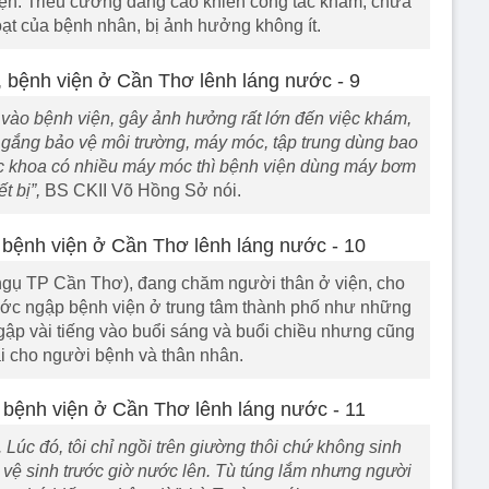
viện. Triều cường dâng cao khiến công tác khám, chữa
ạt của bệnh nhân, bị ảnh hưởng không ít.
 vào bệnh viện, gây ảnh hưởng rất lớn đến việc khám,
 gắng bảo vệ môi trường, máy móc, tập trung dùng bao
c khoa có nhiều máy móc thì bệnh viện dùng máy bơm
t bị”,
BS CKII Võ Hồng Sở nói.
ngụ TP Cần Thơ), đang chăm người thân ở viện, cho
ước ngập bệnh viện ở trung tâm thành phố như những
gập vài tiếng vào buổi sáng và buổi chiều nhưng cũng
ái cho người bệnh và thân nhân.
 Lúc đó, tôi chỉ ngồi trên giường thôi chứ không sinh
i vệ sinh trước giờ nước lên. Tù túng lắm nhưng người