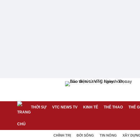
THỜI SỰ
VTC NEWS TV
KINH TẾ
THỂ THAO
THẾ G
CHÍNH TRỊ
ĐỜI SỐNG
TIN NÓNG
XÂY DỰN