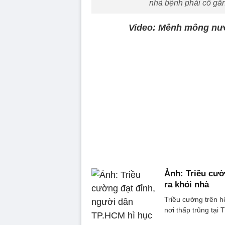
nhà bệnh phải cố gắn
Video: Mênh mông nư
Ảnh: Triều cườ
ra khỏi nhà
Triều cường trên h
nơi thấp trũng tại