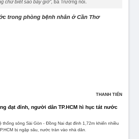
g chứ biết sao bây giờ”,
bà Trường nói.
ớc trong phòng bệnh nhân ở Cần Thơ
THANH TIẾN
ng đạt đỉnh, người dân TP.HCM hì hục tát nước
ệ thống sông Sài Gòn - Đồng Nai đạt đỉnh 1,72m khiến nhiều
 TP.HCM bị ngập sâu, nước tràn vào nhà dân.