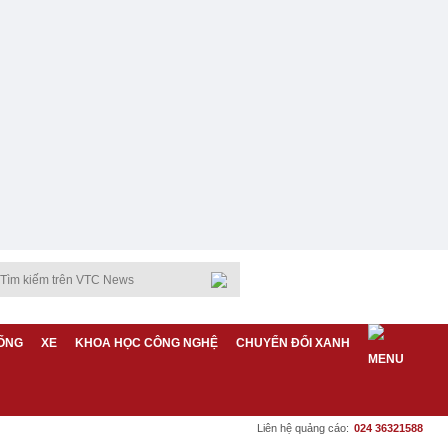
ỐNG
XE
KHOA HỌC CÔNG NGHỆ
CHUYỂN ĐỔI XANH
Liên hệ quảng cáo:
024 36321588