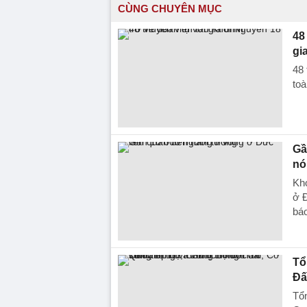
CÙNG CHUYÊN MỤC
48
gi
48 
toà
Gầ
nó
Kho
ở Đ
báo
Tổ
Đấ
Tổn