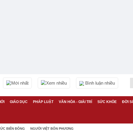
Mới nhất
Xem nhiều
Bình luận nhiều
IỚI
GIÁO DỤC
PHÁP LUẬT
VĂN HÓA - GIẢI TRÍ
SỨC KHỎE
ĐỜI S
TỨC BIỂN ĐÔNG
NGƯỜI VIỆT BỐN PHƯƠNG