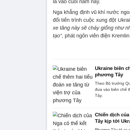
là vào cuối năm nay.
Nga khẳng định vũ khí nước ngoà
đổi tiến trình cuộc xung đột Ukra
xe tăng này sẽ cháy giống như nhữ
tạo”
, phát ngôn viên điện Kremlin
Ukraine biên ch
phương Tây
Theo Bộ trưởng Qu
đưa vào biên chế t
Tây.
Chiến dịch của
Tây kịp tới Ukr
Phương Tây tỏ ra r