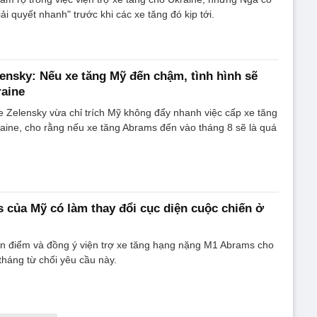
iải quyết nhanh" trước khi các xe tăng đó kịp tới.
ensky: Nếu xe tăng Mỹ đến chậm, tình hình sẽ
raine
 Zelensky vừa chỉ trích Mỹ không đẩy nhanh việc cấp xe tăng
aine, cho rằng nếu xe tăng Abrams đến vào tháng 8 sẽ là quá
 của Mỹ có làm thay đổi cục diện cuộc chiến ở
an điểm và đồng ý viện trợ xe tăng hạng nặng M1 Abrams cho
tháng từ chối yêu cầu này.