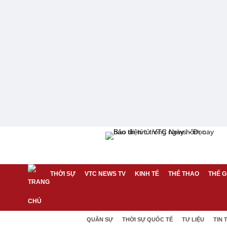
THỜI SỰ
VTC NEWS TV
KINH TẾ
THỂ THAO
THẾ G
QUÂN SỰ
THỜI SỰ QUỐC TẾ
TƯ LIỆU
TIN 