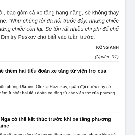
i, bao gồm cả xe tăng hạng nặng, sẽ không thay
ine.
“Như chúng tôi đã nói trước đây, những chiếc
ng chiếc còn lại. Sẽ tốn rất nhiều chi phí để chế
 Dmitry Peskov cho biết vào tuần trước.
KÔNG ANH
(Nguồn: RT)
ế thêm hai tiểu đoàn xe tăng từ viện trợ của
ốc phòng Ukraine Oleksii Reznikov, quân đội nước này sẽ
hêm ít nhất hai tiểu đoàn xe tăng từ các viện trợ của phương
 Nga có thể kết thúc trước khi xe tăng phương
aine
ầm rộ trong việc viện trợ xe tăng cho Ukraine, nhưng Nga có