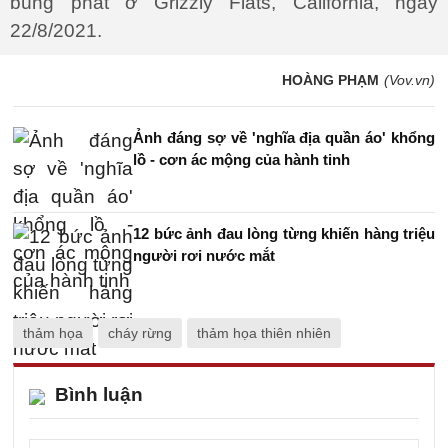
bùng phát ở Grizzly Flats, California, ngày
22/8/2021.
HOÀNG PHẠM
(Vov.vn)
Ảnh đáng sợ về 'nghĩa địa quần áo' khổng
lồ - cơn ác mộng của hành tinh
12 bức ảnh đau lòng từng khiến hàng triệu
người rơi nước mắt
thảm họa
cháy rừng
thảm họa thiên nhiên
Bình luận