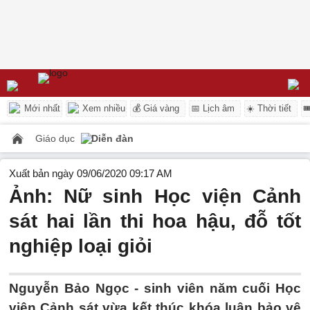
Mới nhất
Xem nhiều
💰 Giá vàng
📅 Lịch âm
☀️ Thời tiết

Giáo dục
Diễn đàn
Xuất bản ngày 09/06/2020 09:17 AM
Ảnh: Nữ sinh Học viện Cảnh
sát hai lần thi hoa hậu, đỗ tốt
nghiệp loại giỏi
Nguyễn Bảo Ngọc - sinh viên năm cuối Học
viện Cảnh sát vừa kết thúc khóa luận bảo vệ