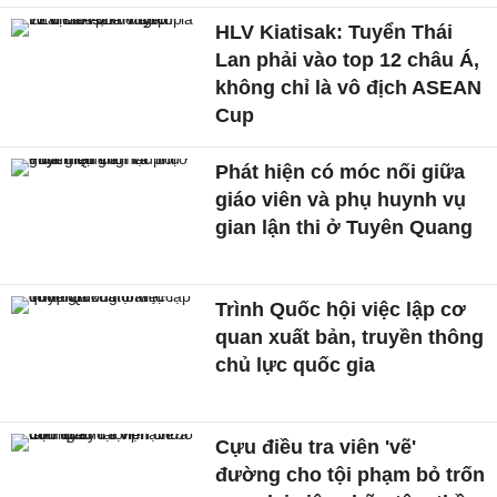
HLV Kiatisak: Tuyển Thái
Lan phải vào top 12 châu Á,
không chỉ là vô địch ASEAN
Cup
Phát hiện có móc nối giữa
giáo viên và phụ huynh vụ
gian lận thi ở Tuyên Quang
Trình Quốc hội việc lập cơ
quan xuất bản, truyền thông
chủ lực quốc gia
Cựu điều tra viên 'vẽ'
đường cho tội phạm bỏ trốn