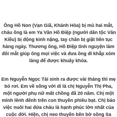
Ông Hồ Non (Vạn Giã, Khánh Hòa) bị mù hai mắt,
cháu ông là em Ya Văn Hồ Điệp (người dân tộc Vân
Kiều) bị động kinh nặng, tay chân bị giật liên tục
hàng ngày. Thương ông, Hồ Điệp tình nguyện làm
đôi mắt giúp ông mọi việc và đưa ông đi khắp xóm
làng để được khuây khỏa.
Em Nguyễn Ngọc Tài sinh ra được vài tháng thì mẹ
bỏ rơi. Em về sống với dì là chị Nguyễn Thị Pha,
một người phụ nữ mất chồng đã 20 năm. Chị một
mình lênh đênh trên con thuyền phiêu bạt. Chị bảo
việc nuôi hai đứa cháu là hạnh phúc lớn nhất của
cuộc đời. Hiện, chị neo thuyền bên bờ sông Sa