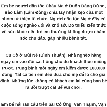
Em bé người dân tộc Châu Mạ ở Buôn Đăng Đừng,
Bảo Lâm (Lâm Đồng) chìa tay nhận kẹo của một
nhóm từ thiện tổ chức. Người dân tộc Mạ ở đây có
cuộc sống nghèo đói và khổ sở. Do thiếu kiến thức
về sức khỏe nên trẻ em thường không được chăm
sóc chu đáo, gặp nhiều bệnh tật.
Cu Cò ở Mũi Né (Bình Thuận). Nhà nghèo hàng
ngày em vào đồi cát hồng cho du khách thuê miếng
trượt. Trung bình một ngày em kiếm được 100.000
đồng. Tất cả tiền em đều đưa cho mẹ để lo cho gia
đình. Những lúc không có khách em lại cùng bạn bè
ra đồi trượt cát để vui chơi.
Em bé hái rau câu trên bãi Cỏ Ống, Vạn Thạnh, Vạn