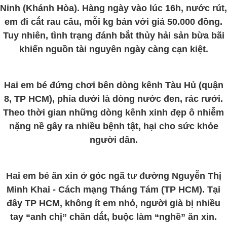
Ninh (Khánh Hòa). Hàng ngày vào lúc 16h, nước rút,
em đi cắt rau câu, mỗi kg bán với giá 50.000 đồng.
Tuy nhiên, tình trạng đánh bắt thủy hải sản bừa bãi
khiến nguồn tài nguyên ngày càng cạn kiệt.
Hai em bé đứng chơi bên dòng kênh Tàu Hủ (quận
8, TP HCM), phía dưới là dòng nước đen, rác rưởi.
Theo thời gian những dòng kênh xinh đẹp ô nhiễm
nặng nề gây ra nhiều bệnh tật, hại cho sức khỏe
người dân.
Hai em bé ăn xin ở góc ngã tư đường Nguyễn Thị
Minh Khai - Cách mạng Tháng Tám (TP HCM). Tại
đây TP HCM, không ít em nhỏ, người già bị nhiều
tay “anh chị” chăn dắt, buộc làm “nghề” ăn xin.