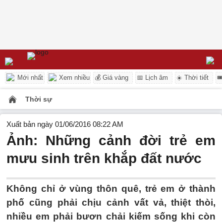
Mới nhất
Xem nhiều
💰 Giá vàng
📅 Lịch âm
☀️ Thời tiết

Thời sự
Xuất bản ngày 01/06/2016 08:22 AM
Ảnh: Những cảnh đời trẻ em
mưu sinh trên khắp đất nước
Không chỉ ở vùng thôn quê, trẻ em ở thành
phố cũng phải chịu cảnh vất vả, thiệt thòi,
nhiều em phải bươn chải kiếm sống khi còn