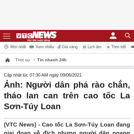
Mới nhất
Xem nhiều
💰 Giá vàng
📅 Lịch âm
☀️ Thời tiết

Thời sự
Tin nhanh 24h
Cập nhật lúc 07:30 AM ngày 09/06/2021
Ảnh: Người dân phá rào chắn,
tháo lan can trên cao tốc La
Sơn-Túy Loan
(VTC News) -
Cao tốc La Sơn-Túy Loan đang
giai đoạn về đích nhưng người dân ngang