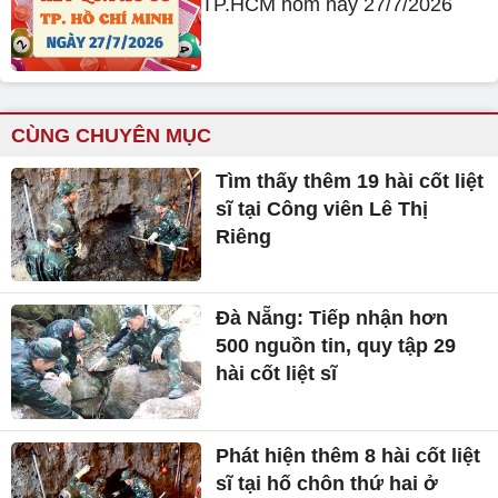
TP.HCM hôm nay 27/7/2026
CÙNG CHUYÊN MỤC
Tìm thấy thêm 19 hài cốt liệt
sĩ tại Công viên Lê Thị
Riêng
Đà Nẵng: Tiếp nhận hơn
500 nguồn tin, quy tập 29
hài cốt liệt sĩ
Phát hiện thêm 8 hài cốt liệt
sĩ tại hố chôn thứ hai ở