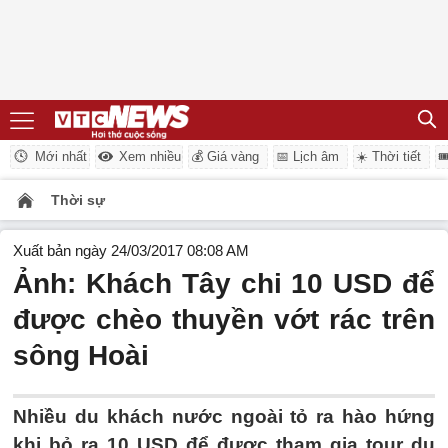
Mới nhất
Xem nhiều
💰 Giá vàng
📅 Lịch âm
☀️ Thời tiết

Thời sự
Xuất bản ngày 24/03/2017 08:08 AM
Ảnh: Khách Tây chi 10 USD để
được chèo thuyền vớt rác trên
sông Hoài
Nhiều du khách nước ngoài tỏ ra hào hứng
khi bỏ ra 10 USD để được tham gia tour du