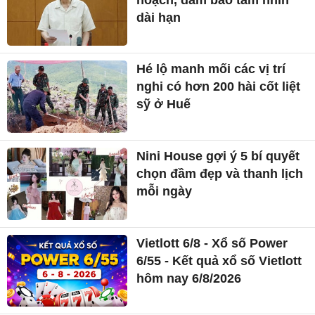
dài hạn
Hé lộ manh mối các vị trí
nghi có hơn 200 hài cốt liệt
sỹ ở Huế
Nini House gợi ý 5 bí quyết
chọn đầm đẹp và thanh lịch
mỗi ngày
Vietlott 6/8 - Xổ số Power
6/55 - Kết quả xổ số Vietlott
hôm nay 6/8/2026