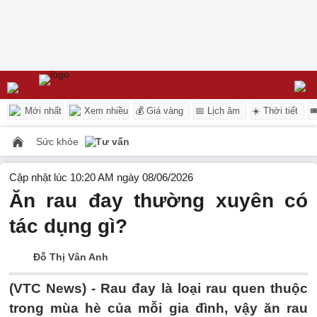
Mới nhất
Xem nhiều
💰 Giá vàng
📅 Lịch âm
☀️ Thời tiết

Sức khỏe
Tư vấn
Cập nhật lúc 10:20 AM ngày 08/06/2026
Ăn rau đay thường xuyên có
tác dụng gì?
Đỗ Thị Vân Anh
(VTC News) -
Rau đay là loại rau quen thuộc
trong mùa hè của mỗi gia đình, vậy ăn rau