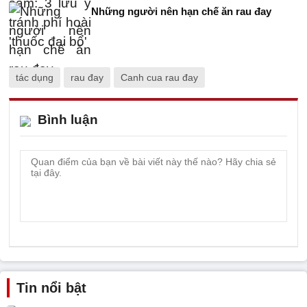
Những người nên hạn chế ăn rau đay
tác dụng
rau đay
Canh cua rau đay
Bình luận
Tin nổi bật