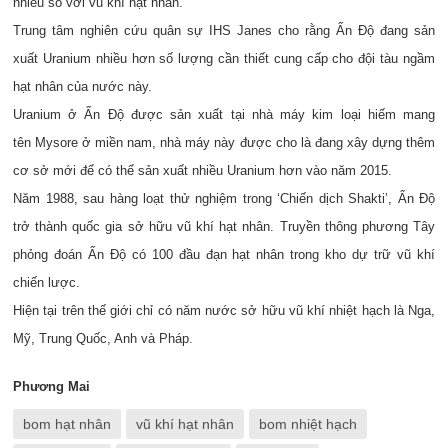
nhiều so với vũ khí hạt nhân.
Trung tâm nghiên cứu quân sự IHS Janes cho rằng Ấn Độ đang sản
xuất Uranium nhiều hơn số lượng cần thiết cung cấp cho đội tàu ngầm
hạt nhân của nước này.
Uranium ở Ấn Độ được sản xuất tại nhà máy kim loại hiếm mang
tên Mysore ở miền nam, nhà máy này được cho là đang xây dựng thêm
cơ sở mới để có thể sản xuất nhiều Uranium hơn vào năm 2015.
Năm 1988, sau hàng loạt thử nghiệm trong ‘Chiến dịch Shakti’, Ấn Độ
trở thành quốc gia sở hữu vũ khí hạt nhân. Truyền thông phương Tây
phỏng đoán Ấn Độ có 100 đầu đạn hạt nhân trong kho dự trữ vũ khí
chiến lược.
Hiện tại trên thế giới chỉ có năm nước sở hữu vũ khí nhiệt hạch là Nga,
Mỹ, Trung Quốc, Anh và Pháp.
Phương Mai
bom hạt nhân
vũ khí hạt nhân
bom nhiệt hạch