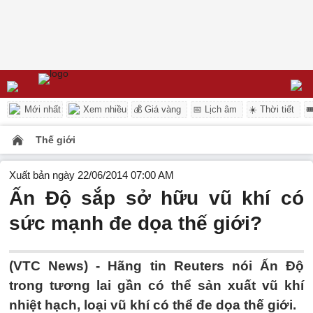
Mới nhất
Xem nhiều
💰 Giá vàng
📅 Lịch âm
☀️ Thời tiết

Thế giới
Xuất bản ngày 22/06/2014 07:00 AM
Ấn Độ sắp sở hữu vũ khí có
sức mạnh đe dọa thế giới?
(VTC News) - Hãng tin Reuters nói Ấn Độ
trong tương lai gần có thể sản xuất vũ khí
nhiệt hạch, loại vũ khí có thể đe dọa thế giới.