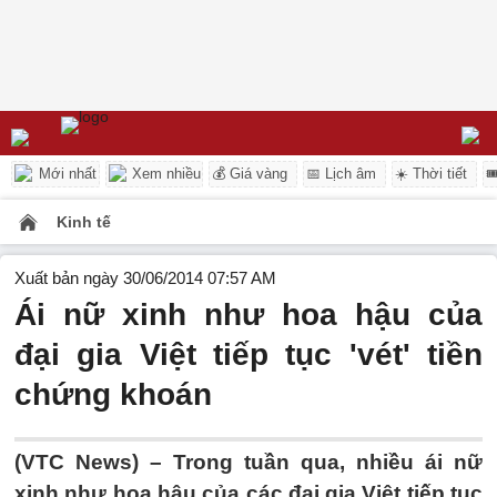
Mới nhất
Xem nhiều
💰 Giá vàng
📅 Lịch âm
☀️ Thời tiết

Kinh tế
Xuất bản ngày 30/06/2014 07:57 AM
Ái nữ xinh như hoa hậu của
đại gia Việt tiếp tục 'vét' tiền
chứng khoán
(VTC News) – Trong tuần qua, nhiều ái nữ
xinh như hoa hậu của các đại gia Việt tiếp tục