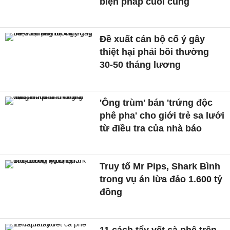
biện pháp cuối cùng
Đề xuất cán bộ cố ý gây
thiệt hại phải bồi thường
30-50 tháng lương
'Ông trùm' bán 'trứng độc
phê pha' cho giới trẻ sa lưới
từ điều tra của nhà báo
Truy tố Mr Pips, Shark Bình
trong vụ án lừa đảo 1.600 tỷ
đồng
11 cách tẩy vết cà phê trên