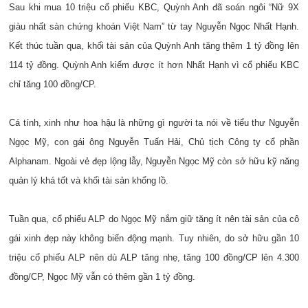
Sau khi mua 10 triệu cổ phiếu KBC, Quỳnh Anh đã soán ngôi “Nữ 9X
giàu nhất sàn chứng khoán Việt Nam” từ tay Nguyễn Ngọc Nhất Hạnh.
Kết thúc tuần qua, khối tài sản của Quỳnh Anh tăng thêm 1 tỷ đồng lên
114 tỷ đồng. Quỳnh Anh kiếm được ít hơn Nhất Hạnh vì cổ phiếu KBC
chỉ tăng 100 đồng/CP.
Cá tính, xinh như hoa hậu là những gì người ta nói về tiểu thư Nguyễn
Ngọc Mỹ, con gái ông Nguyễn Tuấn Hải, Chủ tịch Công ty cổ phần
Alphanam. Ngoài vẻ đẹp lộng lẫy, Nguyễn Ngọc Mỹ còn sở hữu kỹ năng
quản lý khá tốt và khối tài sản khổng lồ.
Tuần qua, cổ phiếu ALP do Ngọc Mỹ nắm giữ tăng ít nên tài sản của cô
gái xinh đẹp này không biến động mạnh. Tuy nhiên, do sở hữu gần 10
triệu cổ phiếu ALP nên dù ALP tăng nhẹ, tăng 100 đồng/CP lên 4.300
đồng/CP, Ngọc Mỹ vẫn có thêm gần 1 tỷ đồng.