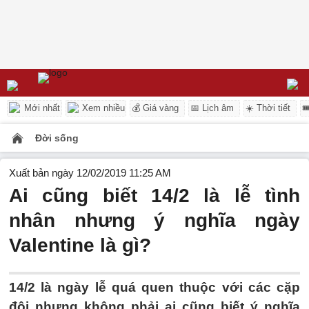
Mới nhất
Xem nhiều
💰 Giá vàng
📅 Lịch âm
☀️ Thời tiết

Đời sống
Xuất bản ngày 12/02/2019 11:25 AM
Ai cũng biết 14/2 là lễ tình
nhân nhưng ý nghĩa ngày
Valentine là gì?
14/2 là ngày lễ quá quen thuộc với các cặp
đôi nhưng không phải ai cũng biết ý nghĩa