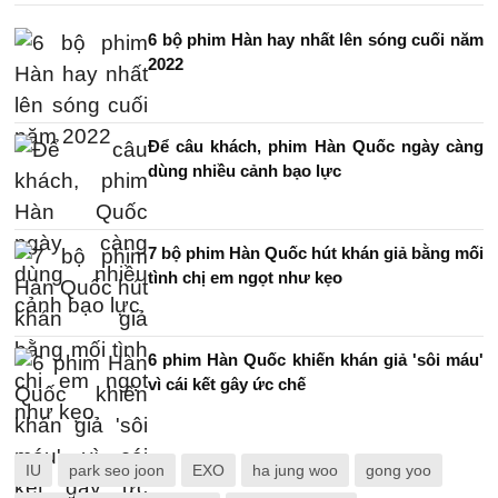
6 bộ phim Hàn hay nhất lên sóng cuối năm
2022
Để câu khách, phim Hàn Quốc ngày càng
dùng nhiều cảnh bạo lực
7 bộ phim Hàn Quốc hút khán giả bằng mối
tình chị em ngọt như kẹo
6 phim Hàn Quốc khiến khán giả 'sôi máu'
vì cái kết gây ức chế
IU
park seo joon
EXO
ha jung woo
gong yoo