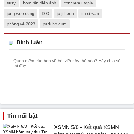
suzy
bom tấn điện ảnh
concrete utopia
jung woo sung
D.O
ju ji hoon
im si wan
phòng vé 2023
park bo gum
Bình luận
Tin nổi bật
XSMN 5/8 - Kết quả XSMN