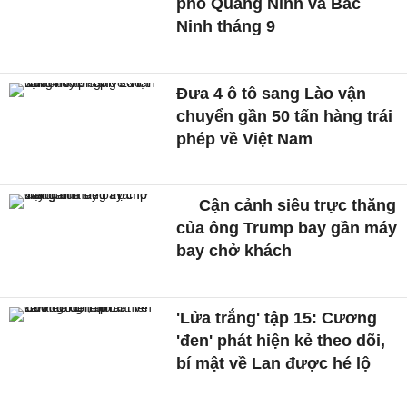
phố Quảng Ninh và Bắc
Ninh tháng 9
Đưa 4 ô tô sang Lào vận
chuyển gần 50 tấn hàng trái
phép về Việt Nam
Cận cảnh siêu trực thăng
của ông Trump bay gần máy
bay chở khách
'Lửa trắng' tập 15: Cương
'đen' phát hiện kẻ theo dõi,
bí mật về Lan được hé lộ