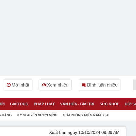
Mới nhất
Xem nhiều
Bình luận nhiều
IỚI
GIÁO DỤC
PHÁP LUẬT
VĂN HÓA - GIẢI TRÍ
SỨC KHỎE
ĐỜI S
G ĐẢNG
KỶ NGUYÊN VƯƠN MÌNH
GIẢI PHÓNG MIỀN NAM 30-4
Xuất bản ngày 10/10/2024 09:39 AM