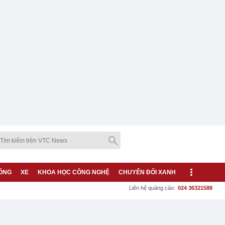
ỐNG
XE
KHOA HỌC CÔNG NGHỆ
CHUYỂN ĐỔI XANH
Liên hệ quảng cáo:
024 36321588