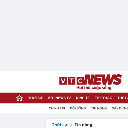
THỜI SỰ
VTC NEWS TV
KINH TẾ
THỂ THAO
THẾ G
CHÍNH TRỊ
ĐỜI SỐNG
TIN NÓNG
XÂY DỰN
Thời sự
Tin nóng