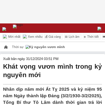
Mới nhất
Xem nhiều
💰 Giá vàng
📅 Lịch âm
☀️ Thời tiết

Thời sự
Kỷ nguyên vươn mình
Xuất bản ngày 31/12/2024 03:51 PM
Khát vọng vươn mình trong kỷ
nguyên mới
Nhân dịp năm mới Ất Tỵ 2025 và kỷ niệm 95
năm Ngày thành lập Đảng (3/2/1930-3/2/2025),
Tổng Bí thư Tô Lâm dành thời gian trả lời