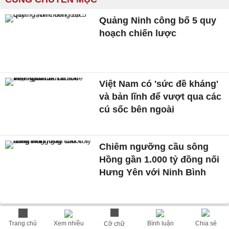
Quảng Ninh công bố 5 quy
hoạch chiến lược
Việt Nam có 'sức đề kháng'
và bản lĩnh để vượt qua các
cú sốc bên ngoài
Chiêm ngưỡng cầu sông
Hồng gần 1.000 tỷ đồng nối
Hưng Yên với Ninh Bình
Trang chủ
Xem nhiều
Bình luận
Chia sẻ
Cỡ chữ
TIN MỚI