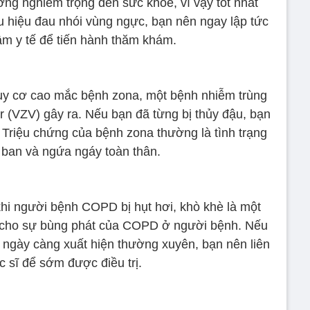
ng nghiêm trọng đến sức khoẻ, vì vậy tốt nhất
u hiệu đau nhói vùng ngực, bạn nên ngay lập tức
âm y tế để tiến hành thăm khám.
 cơ cao mắc bệnh zona, một bệnh nhiễm trùng
ter (VZV) gây ra. Nếu bạn đã từng bị thủy đậu, bạn
Triệu chứng của bệnh zona thường là tình trạng
 ban và ngứa ngáy toàn thân.
khi người bệnh COPD bị hụt hơi, khò khè là một
 cho sự bùng phát của COPD ở người bệnh. Nếu
è ngày càng xuất hiện thường xuyên, bạn nên liên
c sĩ để sớm được điều trị.