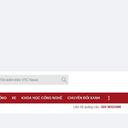
ỐNG
XE
KHOA HỌC CÔNG NGHỆ
CHUYỂN ĐỔI XANH
Liên hệ quảng cáo:
024 36321588