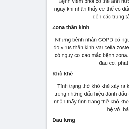
Bệnh viêm phổi có thể ảnh hưở
ngay khi nhận thấy cơ thể có dấ
đến các trung t
Zona thần kinh
Những bệnh nhân COPD có nguy
do virus thần kinh Varicella zos
có nguy cơ cao mắc bệnh zona. 
đau cơ, phát
Khò khè
Tình trạng thở khò khè xảy ra 
trong những dấu hiệu đánh dấu
nhận thấy tình trạng thở khò kh
hệ với bá
Đau lưng