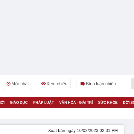
Mới nhất
Xem nhiều
Bình luận nhiều
IỚI
GIÁO DỤC
PHÁP LUẬT
VĂN HÓA - GIẢI TRÍ
SỨC KHỎE
ĐỜI S
Xuất bản ngày 10/02/2023 02:31 PM