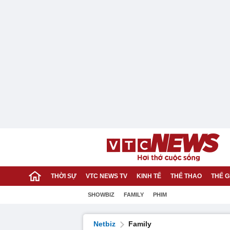
THỜI SỰ
VTC NEWS TV
KINH TẾ
THỂ THAO
THẾ G
SHOWBIZ
FAMILY
PHIM
Netbiz
Family