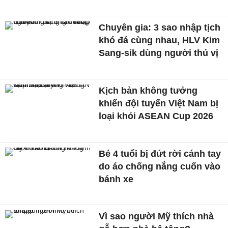
Chuyên gia: 3 sao nhập tịch
khó đá cùng nhau, HLV Kim
Sang-sik dùng người thú vị
Kịch bản không tưởng
khiến đội tuyển Việt Nam bị
loại khỏi ASEAN Cup 2026
Bé 4 tuổi bị đứt rời cánh tay
do áo chống nắng cuốn vào
bánh xe
Vì sao người Mỹ thích nhà