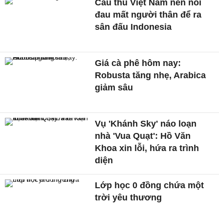
Cầu thủ Việt Nam nén nỗi
đau mất người thân để ra
sân đấu Indonesia
Giá cà phê hôm nay:
Robusta tăng nhẹ, Arabica
giảm sâu
Vụ 'Khánh Sky' náo loạn
nhà 'Vua Quạt': Hồ Văn
Khoa xin lỗi, hứa ra trình
diện
Lớp học 0 đồng chứa một
trời yêu thương