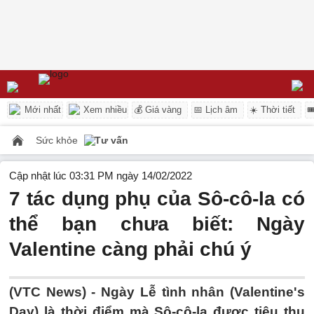
Mới nhất
Xem nhiều
💰 Giá vàng
📅 Lịch âm
☀️ Thời tiết

Sức khỏe
Tư vấn
Cập nhật lúc 03:31 PM ngày 14/02/2022
7 tác dụng phụ của Sô-cô-la có
thể bạn chưa biết: Ngày
Valentine càng phải chú ý
(VTC News) -
Ngày Lễ tình nhân (Valentine's
Day) là thời điểm mà Sô-cô-la được tiêu thụ