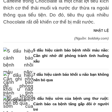
Caffeine trong Chocolate là một chất lợi tiểu kích
thích cơ thể thải muối và nước dư thừa ra ngoài
thông qua tiểu tiện. Do đó, tiêu thụ quá nhiều
Chocolate rất dễ khiến cơ thể bị mất nước.
NHẬT LỆ
(Nguồn: boldsky.com)
5 dấu hiệu cảnh báo bệnh nhồi máu não:
Cần ghi nhớ để phòng tránh tình huống
xấu
7 dấu hiệu cảnh báo khối u não bạn không
nên bỏ qua
5 dấu hiệu sớm của bệnh ung thư ruột:
Cảnh báo ca bệnh tăng gấp đôi ở người
trẻ