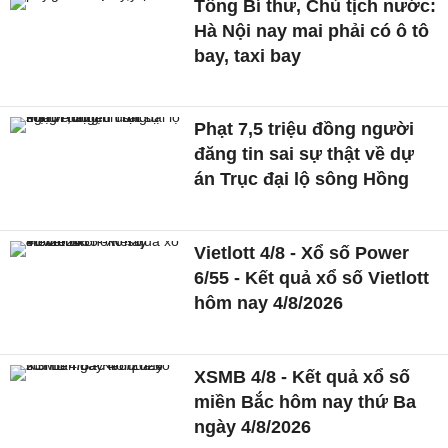
Tổng Bí thư, Chủ tịch nước:
Hà Nội nay mai phải có ô tô
bay, taxi bay
Phạt 7,5 triệu đồng người
đăng tin sai sự thật về dự
án Trục đại lộ sông Hồng
Vietlott 4/8 - Xổ số Power
6/55 - Kết quả xổ số Vietlott
hôm nay 4/8/2026
XSMB 4/8 - Kết quả xổ số
miền Bắc hôm nay thứ Ba
ngày 4/8/2026