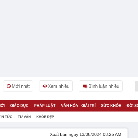
Mới nhất
Xem nhiều
Bình luận nhiều
IỚI
GIÁO DỤC
PHÁP LUẬT
VĂN HÓA - GIẢI TRÍ
SỨC KHỎE
ĐỜI S
TIN TỨC
TƯ VẤN
KHỎE ĐẸP
Xuất bản ngày 13/08/2024 08:25 AM