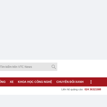
ỐNG
XE
KHOA HỌC CÔNG NGHỆ
CHUYỂN ĐỔI XANH
Liên hệ quảng cáo:
024 36321588