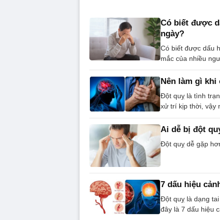
Có biết được d
ngày?
Có biết được dấu h
mắc của nhiều ngư
Nên làm gì khi
Đột quỵ là tình tr
xử trí kịp thời, vậ
Ai dễ bị đột qu
Đột quỵ dễ gặp hơ
7 dấu hiệu cản
Đột quỵ là dạng ta
đây là 7 dấu hiệu 