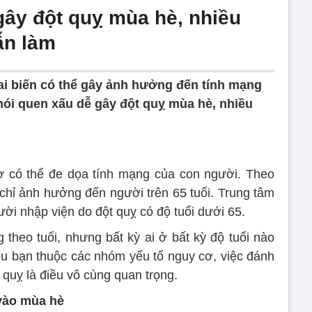
gây đột quỵ mùa hè, nhiều
ẫn làm
tai biến có thể gây ảnh hưởng đến tính mạng
hói quen xấu dễ gây đột quỵ mùa hè, nhiều
sợ có thể đe dọa tính mạng của con người. Theo
 chỉ ảnh hưởng đến người trên 65 tuổi. Trung tâm
ời nhập viện do đột quỵ có độ tuổi dưới 65.
 theo tuổi, nhưng bất kỳ ai ở bất kỳ độ tuổi nào
nếu bạn thuộc các nhóm yếu tố nguy cơ, việc đánh
t quỵ là điều vô cùng quan trọng.
 vào mùa hè