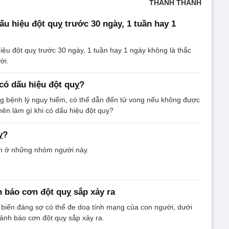
THANH THANH
ấu hiệu đột quỵ trước 30 ngày, 1 tuần hay 1
iệu đột quỵ trước 30 ngày, 1 tuần hay 1 ngày không là thắc
ời.
 có dấu hiệu đột quỵ?
ạng bệnh lý nguy hiểm, có thể dẫn đến tử vong nếu không được
y nên làm gì khi có dấu hiệu đột quỵ?
ỵ?
n ở những nhóm người này.
h báo cơn đột quỵ sắp xảy ra
i biến đáng sợ có thể đe doạ tính mạng của con người, dưới
cảnh báo cơn đột quỵ sắp xảy ra.