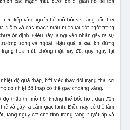
u khiến các mạch máu dưới da bị giãn nở để tỏa
 trực tiếp vào người thì mồ hôi sẽ càng bốc hơi
da giảm và các mạch máu bị co lại đột ngột trong
i chưa ổn định. Điều này là nguyên nhân gây ra sự
trường trong và ngoài. Hậu quả là sau khi đứng
h trạng hoa mắt, chóng mặt hay đột quỵ ngay tại
hiệt độ quá thấp, bởi việc thay đổi trạng thái cơ
ờng có nhiệt độ thấp có thể gây choáng váng.
t độ thấp thì mồ hôi không thể bốc hơi, dẫn đến
 thể và gây ra cảm giác lạnh. Điều này có thể làm
t, tăng nguy cơ cho tình trạng tăng huyết áp và