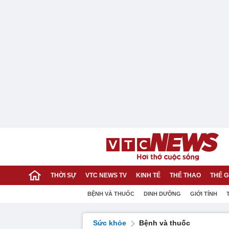
THỜI SỰ
VTC NEWS TV
KINH TẾ
THỂ THAO
THẾ G
BỆNH VÀ THUỐC
DINH DƯỠNG
GIỚI TÍNH
Sức khỏe
Bệnh và thuốc