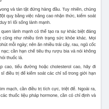
?
ử vong và tàn tật đứng hàng đầu. Tuy nhiên, chúng
đột quỵ bằng việc nâng cao nhận thức, kiểm soát
duy trì lối sống lành mạnh.
ói quen lành mạnh có thể tạo ra sự khác biệt đáng
ỵ cũng như nhiều tình trạng sức khỏe khác. Mọi
phút mỗi ngày; nên ăn nhiều trái cây, rau, ngũ cốc
 nạc; cần hạn chế tiêu thụ rượu bia và nói không
hói thuốc lá.
p cao, tiểu đường hoặc cholesterol cao, hãy đi
sĩ điều trị để kiểm soát các chỉ số trong giới hạn
 mạch, cần điều trị tích cực, triệt để. Ngoài ra,
à các thuốc liệu pháp hormone, cần có chỉ định và