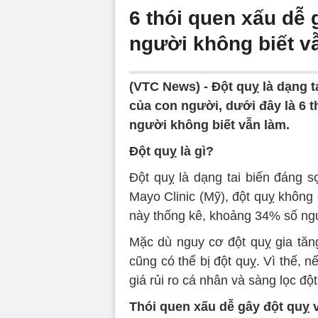
6 thói quen xấu dễ 
người không biết v
(VTC News) -
Đột quỵ là dạng 
của con người, dưới đây là 6 t
người không biết vẫn làm.
Đột quỵ là gì?
Đột quỵ là dạng tai biến đáng 
Mayo Clinic (Mỹ), đột quỵ không
này thống kê, khoảng 34% số ngư
Mặc dù nguy cơ đột quỵ gia tăng
cũng có thể bị đột quỵ. Vì thế, 
giá rủi ro cá nhân và sàng lọc độ
Thói quen xấu dễ gây đột quỵ