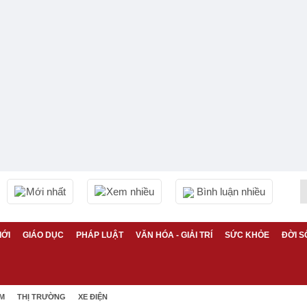
Mới nhất
Xem nhiều
Bình luận nhiều
IỚI
GIÁO DỤC
PHÁP LUẬT
VĂN HÓA - GIẢI TRÍ
SỨC KHỎE
ĐỜI S
ỆM
THỊ TRƯỜNG
XE ĐIỆN