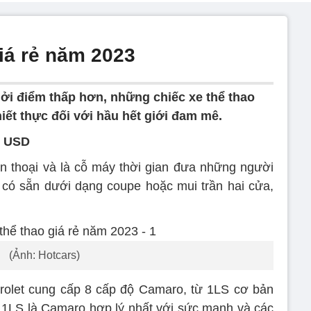
iá rẻ năm 2023
ởi điểm thấp hơn, những chiếc xe thể thao
iết thực đối với hầu hết giới đam mê.
0 USD
n thoại và là cỗ máy thời gian đưa những người
 có sẵn dưới dạng coupe hoặc mui trần hai cửa,
(Ảnh: Hotcars)
rolet cung cấp 8 cấp độ Camaro, từ 1LS cơ bản
 1LS là Camaro hợp lý nhất với sức mạnh và các