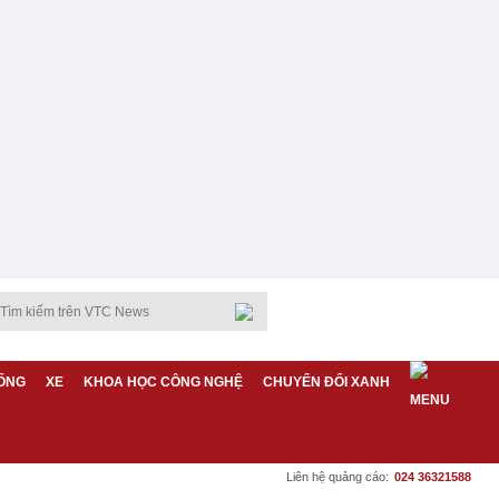
ỐNG
XE
KHOA HỌC CÔNG NGHỆ
CHUYỂN ĐỔI XANH
Liên hệ quảng cáo:
024 36321588