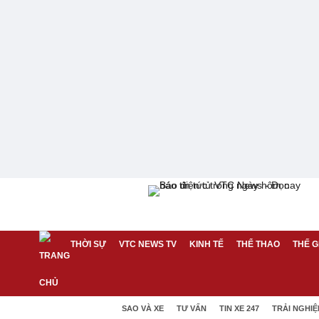
THỜI SỰ
VTC NEWS TV
KINH TẾ
THỂ THAO
THẾ G
SAO VÀ XE
TƯ VẤN
TIN XE 247
TRẢI NGHI