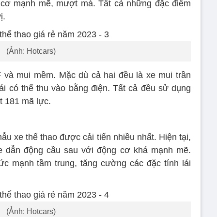
 cơ mạnh mẽ, mượt mà. Tất cả những đặc điểm
ị.
(Ảnh: Hotcars)
F và mui mềm. Mặc dù cả hai đều là xe mui trần
i có thể thu vào bằng điện. Tất cả đều sử dụng
ất 181 mã lực.
 xe thể thao được cải tiến nhiều nhất. Hiện tại,
e dẫn động cầu sau với động cơ khá mạnh mẽ.
c mạnh tầm trung, tăng cường các đặc tính lái
(Ảnh: Hotcars)