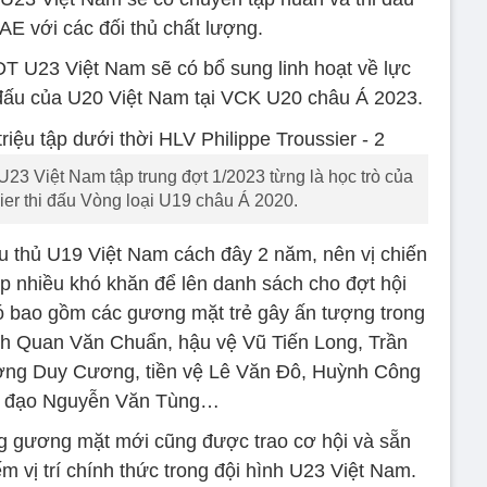
AE với các đối thủ chất lượng.
 ĐT U23 Việt Nam sẽ có bổ sung linh hoạt về lực
i đấu của U20 Việt Nam tại VCK U20 châu Á 2023.
23 Việt Nam tập trung đợt 1/2023 từng là học trò của
ier thi đấu Vòng loại U19 châu Á 2020.
ầu thủ U19 Việt Nam cách đây 2 năm, nên vị chiến
p nhiều khó khăn để lên danh sách cho đợt hội
ó bao gồm các gương mặt trẻ gây ấn tượng trong
ành Quan Văn Chuẩn, hậu vệ Vũ Tiến Long, Trần
ơng Duy Cương, tiền vệ Lê Văn Đô, Huỳnh Công
n đạo Nguyễn Văn Tùng…
g gương mặt mới cũng được trao cơ hội và sẵn
 vị trí chính thức trong đội hình U23 Việt Nam.