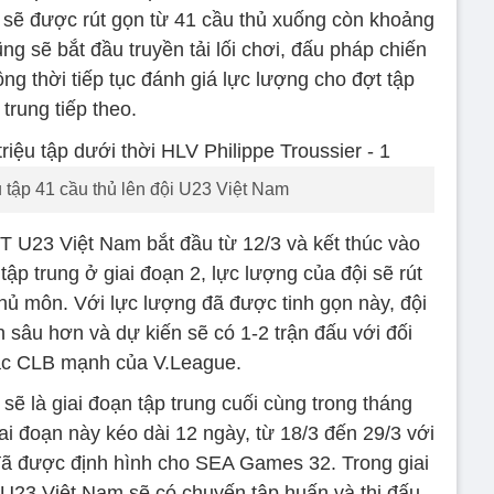
sẽ được rút gọn từ 41 cầu thủ xuống còn khoảng
g sẽ bắt đầu truyền tải lối chơi, đấu pháp chiến
ồng thời tiếp tục đánh giá lực lượng cho đợt tập
trung tiếp theo.
u tập 41 cầu thủ lên đội U23 Việt Nam
ĐT U23 Việt Nam bắt đầu từ 12/3 và kết thúc vào
ập trung ở giai đoạn 2, lực lượng của đội sẽ rút
hủ môn. Với lực lượng đã được tinh gọn này, đội
 sâu hơn và dự kiến sẽ có 1-2 trận đấu với đối
ác CLB mạnh của V.League.
 sẽ là giai đoạn tập trung cuối cùng trong tháng
i đoạn này kéo dài 12 ngày, từ 18/3 đến 29/3 với
đã được định hình cho SEA Games 32. Trong giai
 U23 Việt Nam sẽ có chuyến tập huấn và thi đấu