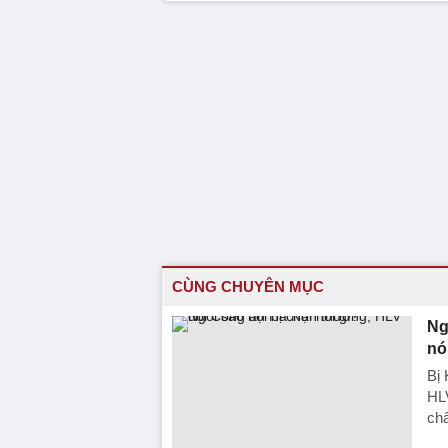
CÙNG CHUYÊN MỤC
Ng
nó
Bị
HLV
ch