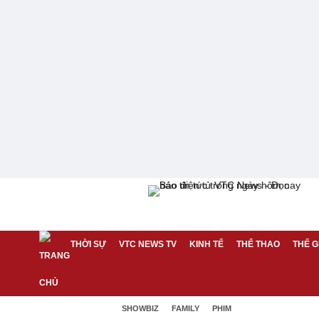
THỜI SỰ
VTC NEWS TV
KINH TẾ
THỂ THAO
THẾ G
SHOWBIZ
FAMILY
PHIM