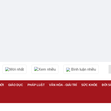
Mới nhất
Xem nhiều
Bình luận nhiều
IỚI
GIÁO DỤC
PHÁP LUẬT
VĂN HÓA - GIẢI TRÍ
SỨC KHỎE
ĐỜI S