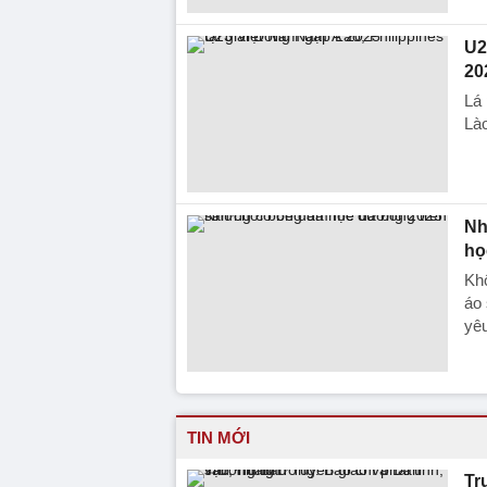
U2
20
Lá 
Lào
Nh
họ
Khô
áo 
yêu
TIN MỚI
Tr