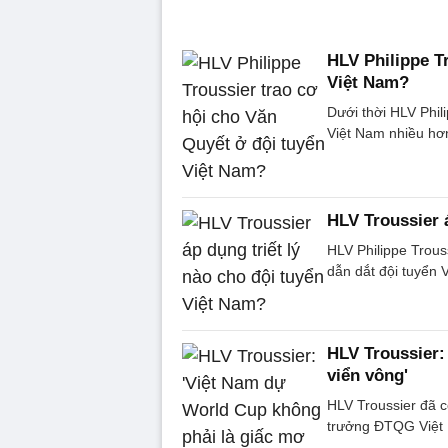
HLV Philippe T
Việt Nam?
Dưới thời HLV Phil
Việt Nam nhiều hơ
HLV Troussier 
HLV Philippe Trouss
dẫn dắt đội tuyển 
HLV Troussier:
viển vông'
HLV Troussier đã 
trưởng ĐTQG Việt 