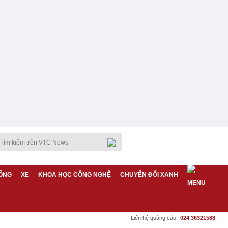
ỐNG
XE
KHOA HỌC CÔNG NGHỆ
CHUYỂN ĐỔI XANH
Liên hệ quảng cáo:
024 36321588