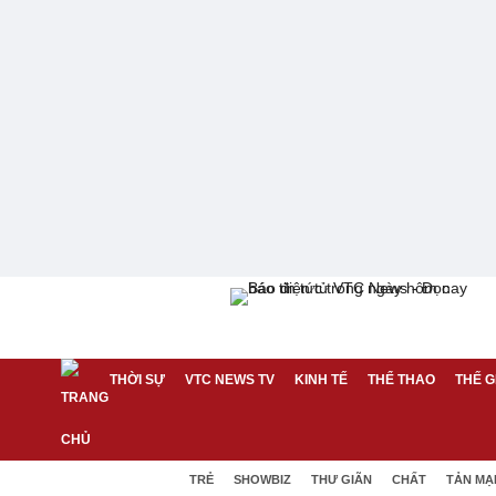
THỜI SỰ
VTC NEWS TV
KINH TẾ
THỂ THAO
THẾ G
TRẺ
SHOWBIZ
THƯ GIÃN
CHẤT
TẢN MẠ