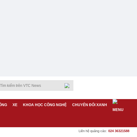
ỐNG
XE
KHOA HỌC CÔNG NGHỆ
CHUYỂN ĐỔI XANH
Liên hệ quảng cáo:
024 36321588