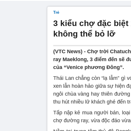
Trẻ
3 kiểu chợ đặc biệ
không thể bỏ lỡ
(VTC News) -
Chợ trời Chatuc
ray Maeklong, 3 điểm đến sẽ 
của “Venice phương Đông”.
Thái Lan chẳng còn “lạ lẫm” gì vớ
xen lẫn hoàn hảo giữa sự hiện đ
ngôi chùa vàng hay thiên đường g
thu hút nhiều lữ khách ghé đến t
Tấp nập kẻ mua người bán, loại 
chợ đường ray, vừa độc đáo vừ