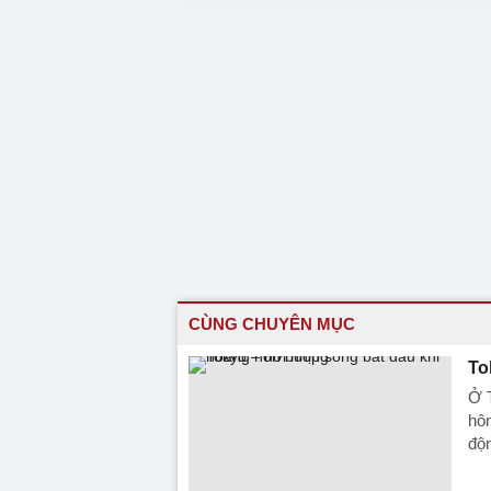
CÙNG CHUYÊN MỤC
To
Ở T
hôn
độ