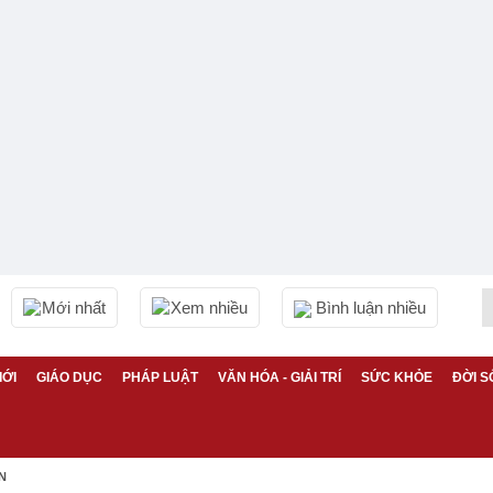
Mới nhất
Xem nhiều
Bình luận nhiều
IỚI
GIÁO DỤC
PHÁP LUẬT
VĂN HÓA - GIẢI TRÍ
SỨC KHỎE
ĐỜI S
N