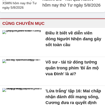
hôm nay thứ Tư ngày 5/8/2026
CÙNG CHUYÊN MỤC
Điều ít biết về diễn viên
đóng Người Nhện đang gây
sốt toàn cầu
Võ sư - tài tử đóng tướng
quân trong phim 'Bí ẩn mộ
vua Đinh' là ai?
'Lửa trắng' tập 16: Mai chấp
nhận đánh đổi mạng sống,
Cương đưa ra quyết định