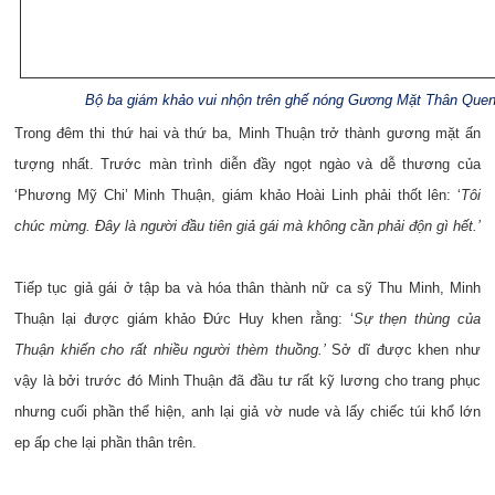
Bộ ba giám khảo vui nhộn trên ghế nóng Gương Mặt Thân Que
Trong đêm thi thứ hai và thứ ba, Minh Thuận trở thành gương mặt ấn
tượng nhất. Trước màn trình diễn đầy ngọt ngào và dễ thương của
‘Phương Mỹ Chi’ Minh Thuận, giám khảo Hoài Linh phải thốt lên: ‘
Tôi
chúc mừng. Đây là người đầu tiên giả gái mà không cần phải độn gì hết.’
Tiếp tục giả gái ở tập ba và hóa thân thành nữ ca sỹ Thu Minh, Minh
Thuận lại được giám khảo Đức Huy khen rằng: ‘
Sự thẹn thùng của
Thuận khiến cho rất nhiều người thèm thuồng.’
Sở dĩ được khen như
vậy là bởi trước đó Minh Thuận đã đầu tư rất kỹ lương cho trang phục
nhưng cuối phần thể hiện, anh lại giả vờ nude và lấy chiếc túi khổ lớn
ep ấp che lại phần thân trên.