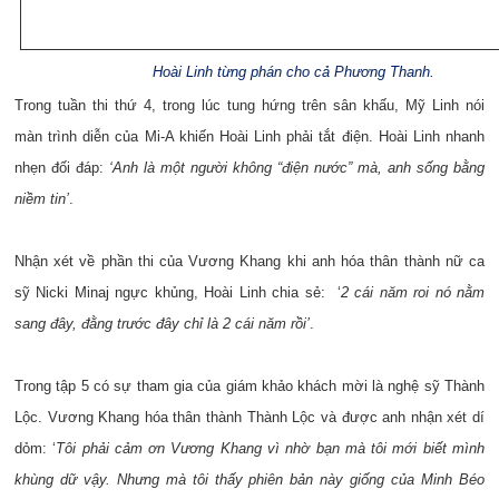
Hoài Linh từng phán cho cả Phương Thanh.
Trong tuần thi thứ 4, trong lúc tung hứng trên sân khấu, Mỹ Linh nói
màn trình diễn của Mi-A khiến Hoài Linh phải tắt điện. Hoài Linh nhanh
nhẹn đối đáp:
‘Anh là một người không “điện nước” mà, anh sống bằng
niềm tin’
.
Nhận xét về phần thi của Vương Khang khi anh hóa thân thành nữ ca
sỹ Nicki Minaj ngực khủng, Hoài Linh chia sẻ: ‘
2 cái năm roi nó nằm
sang đây, đằng trước đây chỉ là 2 cái năm rồi’
.
Trong tập 5 có sự tham gia của giám khảo khách mời là nghệ sỹ Thành
Lộc. Vương Khang hóa thân thành Thành Lộc và được anh nhận xét dí
dỏm: ‘
Tôi phải cảm ơn Vương Khang vì nhờ bạn mà tôi mới biết mình
khùng dữ vậy. Nhưng mà tôi thấy phiên bản này giống của Minh Béo