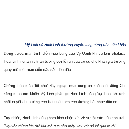
Mỹ Linh và Hoài Linh thường xuyên tung hứng trên sân khấu.
Đứng trước màn trình diễn múa bụng của Vy Oanh khi cô làm Shakira,
Hoài Linh nói anh chỉ ấn tượng với lỗ rún của cô dù cho khán giả trường
quay mê mệt màn diễn đặc sắc đến đâu.
Chứng kiến màn ‘lột xác’ đầy ngoạn mục cùng ca khúc sôi động Chỉ
riêng mình em khiến Mỹ Linh phải gọi Hoài Linh bằng ‘cụ Linh’ khi anh
nhất quyết chỉ hướng con trai nuôi theo con đường hát nhạc dân ca.
Tuy nhiên, Hoài Linh cũng hóm hỉnh nhận xét về sự lột xác của con trai:
‘Nguyên thùng lúa thế kia mà qua nhà máy xay xát nó lòi gạo ra rồi’
.