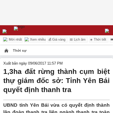
Mới nhất
Xem nhiều
💰 Giá vàng
📅 Lịch âm
☀️ Thời tiết

Thời sự
Xuất bản ngày 09/06/2017 11:57 PM
1,3ha đất rừng thành cụm biệt
thự giám đốc sở: Tỉnh Yên Bái
quyết định thanh tra
UBND tỉnh Yên Bái vừa có quyết định thành
lập đoàn thanh tra liên ngành thanh tra toàn